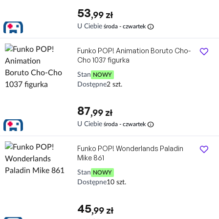
53
,99 zł
info
U Ciebie
środa - czwartek
Funko POP! Animation Boruto Cho-
Cho 1037 figurka
Stan
NOWY
Dostępne
2 szt.
87
,99 zł
info
U Ciebie
środa - czwartek
Funko POP! Wonderlands Paladin
Mike 861
Stan
NOWY
Dostępne
10 szt.
45
,99 zł