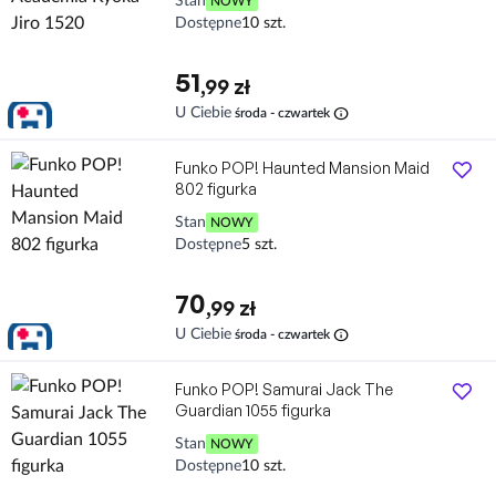
Stan
NOWY
Dostępne
10 szt.
51
,99 zł
info
U Ciebie
środa - czwartek
Funko POP! Haunted Mansion Maid
802 figurka
Stan
NOWY
Dostępne
5 szt.
70
,99 zł
info
U Ciebie
środa - czwartek
Funko POP! Samurai Jack The
Guardian 1055 figurka
Stan
NOWY
Dostępne
10 szt.