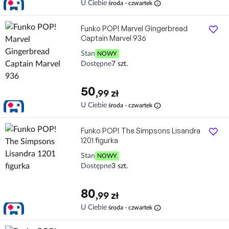
info
U Ciebie
środa - czwartek
Funko POP! Marvel Gingerbread
Captain Marvel 936
Stan
NOWY
Dostępne
7 szt.
50
,99 zł
info
U Ciebie
środa - czwartek
Funko POP! The Simpsons Lisandra
1201 figurka
Stan
NOWY
Dostępne
3 szt.
80
,99 zł
info
U Ciebie
środa - czwartek