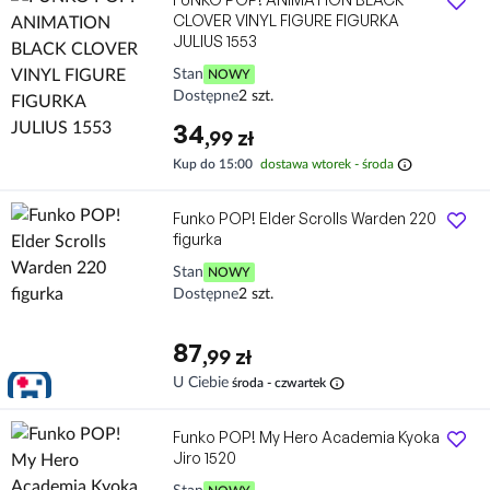
CLOVER VINYL FIGURE FIGURKA
JULIUS 1553
Stan
NOWY
Dostępne
2 szt.
34
,99 zł
info
Kup do 15:00
dostawa wtorek - środa
Funko POP! Elder Scrolls Warden 220
figurka
Stan
NOWY
Dostępne
2 szt.
87
,99 zł
info
U Ciebie
środa - czwartek
Funko POP! My Hero Academia Kyoka
Jiro 1520