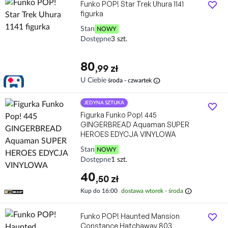
Funko POP! Star Trek Uhura 1141
figurka
Stan
NOWY
Dostępne
3 szt.
80
,99 zł
info
U Ciebie
środa - czwartek
JEDYNA SZTUKA
Figurka Funko Pop! 445
GINGERBREAD Aquaman SUPER
HEROES EDYCJA VINYLOWA
Stan
NOWY
Dostępne
1 szt.
40
,50 zł
info
Kup do 16:00
dostawa wtorek - środa
Funko POP! Haunted Mansion
Constance Hatchaway 803