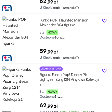
62
,99 zł
info
U Ciebie
środa - czwartek
Funko POP! Haunted Mansion
Alexander 804 figurka
Stan
NOWY
Dostępne
10 szt.
59
,99 zł
info
U Ciebie
środa - czwartek
JEDYNA SZTUKA
Figurka Funko Pop! Disney Pixar
Lightyear Zurg 1214 Vinylowa Kolekcja
21
Stan
NOWY
Dostępne
1 szt.
62
,99 zł