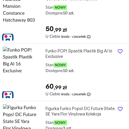
Stan
NOWY
Dostępne
10 szt.
50
,99 zł
info
U Ciebie
środa - czwartek
Funko POP! Spastik Plastik Big Al 16
Exclusive
Stan
NOWY
Dostępne
10 szt.
60
,99 zł
info
U Ciebie
środa - czwartek
Figurka Funko Pops! DC Future State
SE Yara Flor Vinylowa Kolekcja
Stan
NOWY
Dostępne
3 szt.