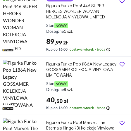
Figurka Funko Pop! 446 SUPER
HEROES WONDER WOMAN
KOLEKCJA VINYLOWA LIMITED
Stan
NOWY
Dostępne
1 szt.
89
,99 zł
info
Kup do 16:00
dostawa wtorek - środa
Figurka Funko Pop 1186A New Legacy
GOSSAMER KOLEKCJA VINYLOWA
LIMITOWANA
Stan
NOWY
Dostępne
8 szt.
40
,50 zł
info
Kup do 16:00
dostawa wtorek - środa
Figurka Funko Pop! Marvel: The
Eternals Kingo 731 Kolekcja Vinylowa