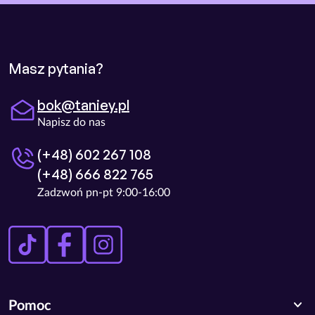
Masz pytania?
bok@taniey.pl
Napisz do nas
(+48) 602 267 108
(+48) 666 822 765
Zadzwoń pn-pt 9:00-16:00
expand_more
Pomoc