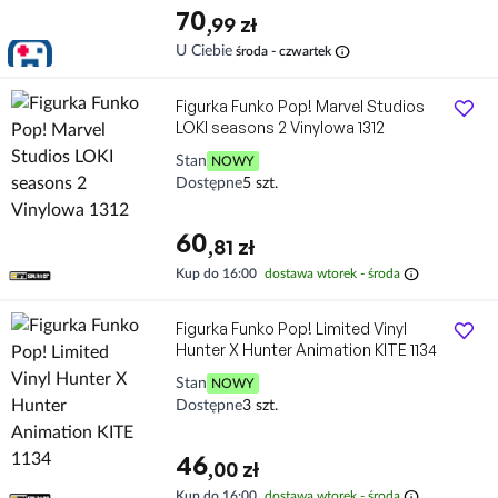
70
,99 zł
info
U Ciebie
środa - czwartek
Figurka Funko Pop! Marvel Studios
LOKI seasons 2 Vinylowa 1312
Stan
NOWY
Dostępne
5 szt.
60
,81 zł
info
Kup do 16:00
dostawa wtorek - środa
Figurka Funko Pop! Limited Vinyl
Hunter X Hunter Animation KITE 1134
Stan
NOWY
Dostępne
3 szt.
46
,00 zł
info
Kup do 16:00
dostawa wtorek - środa