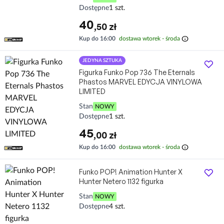
Dostępne
1 szt.
40
,50 zł
info
Kup do 16:00
dostawa wtorek - środa
JEDYNA SZTUKA
Figurka Funko Pop 736 The Eternals
Phastos MARVEL EDYCJA VINYLOWA
LIMITED
Stan
NOWY
Dostępne
1 szt.
45
,00 zł
info
Kup do 16:00
dostawa wtorek - środa
Funko POP! Animation Hunter X
Hunter Netero 1132 figurka
Stan
NOWY
Dostępne
4 szt.