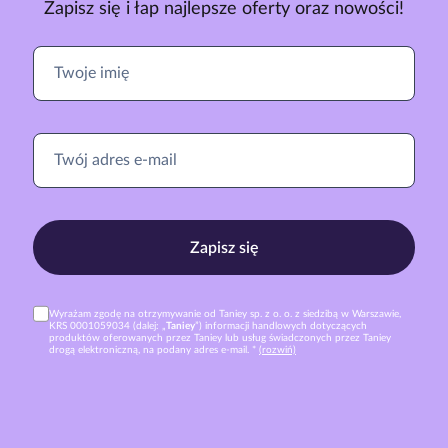
Zapisz się i łap najlepsze oferty oraz nowości!
Zapisz się
Wyrażam zgodę na otrzymywanie od Taniey sp. z o. o. z siedzibą w Warszawie,
KRS 0001059034 (dalej: „
Taniey
”) informacji handlowych dotyczących
produktów oferowanych przez Taniey lub usług świadczonych przez Taniey
drogą elektroniczną, na podany adres e-mail. *
(rozwiń)