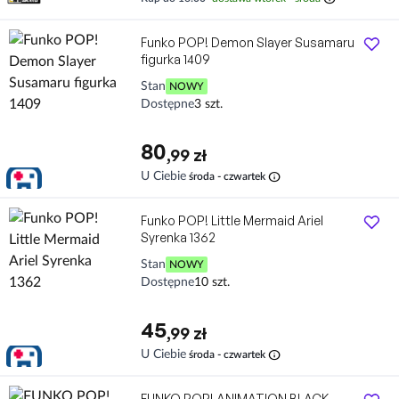
Funko POP! Demon Slayer Susamaru
figurka 1409
Stan
NOWY
Dostępne
3 szt.
80
,99 zł
info
U Ciebie
środa - czwartek
Funko POP! Little Mermaid Ariel
Syrenka 1362
Stan
NOWY
Dostępne
10 szt.
45
,99 zł
info
U Ciebie
środa - czwartek
FUNKO POP! ANIMATION BLACK