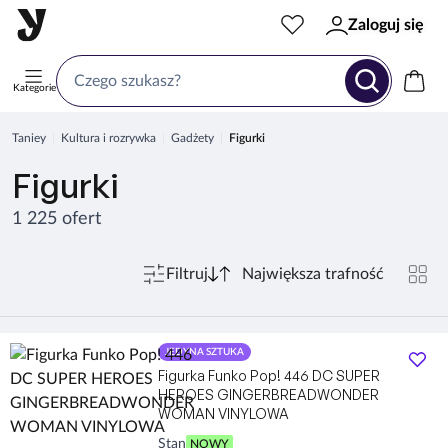
Zaloguj się
Kategorie
Taniey
Kultura i rozrywka
Gadżety
Figurki
Figurki
1 225 ofert
Filtruj
JEDYNA SZTUKA
Figurka Funko Pop! 446 DC SUPER
HEROES GINGERBREADWONDER
WOMAN VINYLOWA
Stan
NOWY