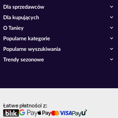
expand_more
Dla sprzedawców
expand_more
Dla kupujących
expand_more
O Taniey
expand_more
Popularne kategorie
expand_more
Popularne wyszukiwania
expand_more
Trendy sezonowe
Łatwe płatności z: