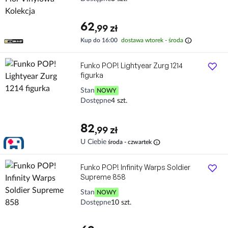
62
,99 zł
info
Kup do 16:00
dostawa wtorek - środa
Funko POP! Lightyear Zurg 1214
figurka
Stan
NOWY
Dostępne
4 szt.
82
,99 zł
info
U Ciebie
środa - czwartek
Funko POP! Infinity Warps Soldier
Supreme 858
Stan
NOWY
Dostępne
10 szt.