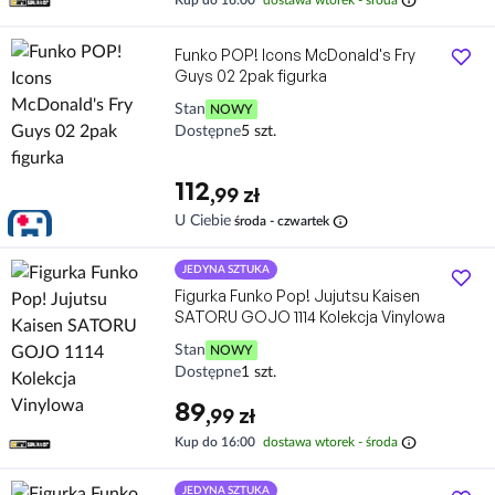
info
Kup do 16:00
dostawa wtorek - środa
Funko POP! Icons McDonald's Fry
Guys 02 2pak figurka
Stan
NOWY
Dostępne
5 szt.
112
,99 zł
info
U Ciebie
środa - czwartek
JEDYNA SZTUKA
Figurka Funko Pop! Jujutsu Kaisen
SATORU GOJO 1114 Kolekcja Vinylowa
Stan
NOWY
Dostępne
1 szt.
89
,99 zł
info
Kup do 16:00
dostawa wtorek - środa
JEDYNA SZTUKA