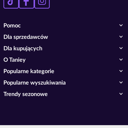
expand_more
Pomoc
expand_more
Dla sprzedawców
expand_more
Dla kupujących
expand_more
O Taniey
expand_more
Popularne kategorie
expand_more
Popularne wyszukiwania
expand_more
Trendy sezonowe