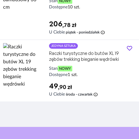
Stan
NOWY
Dostępne
10 szt.
206
,78 zł
info
U Ciebie
piątek - poniedziałek
JEDYNA SZTUKA
Raczki turystyczne do butów XL 19
zębów trekking bieganie wędrówki
Stan
NOWY
Dostępne
1 szt.
49
,90 zł
info
U Ciebie
środa - czwartek