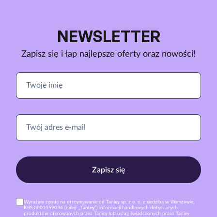
NEWSLETTER
Zapisz się i łap najlepsze oferty oraz nowości!
Zapisz się
Wyrażam zgodę na otrzymywanie od Taniey sp. z o. o. z siedzibą w Warszawie,
KRS 0001059034 (dalej: „
Taniey
”) informacji handlowych dotyczących
produktów oferowanych przez Taniey lub usług świadczonych przez Taniey