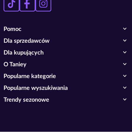
expand_more
Pomoc
expand_more
Dla sprzedawców
expand_more
Dla kupujących
expand_more
O Taniey
expand_more
Popularne kategorie
expand_more
Popularne wyszukiwania
expand_more
Trendy sezonowe