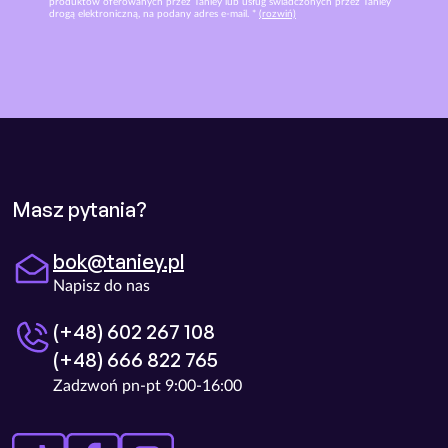
produktów oferowanych przez Taniey lub usług świadczonych przez Taniey
drogą elektroniczną, na podany adres e-mail. *
(rozwiń)
Masz pytania?
bok@taniey.pl
Napisz do nas
(+48) 602 267 108
(+48) 666 822 765
Zadzwoń pn-pt 9:00-16:00