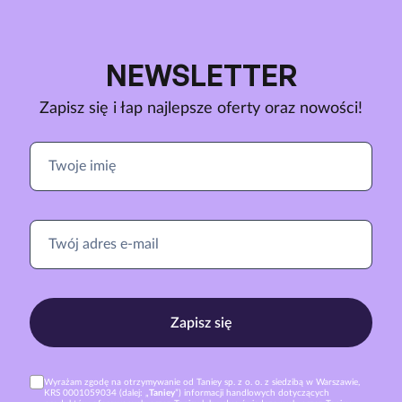
NEWSLETTER
Zapisz się i łap najlepsze oferty oraz nowości!
Zapisz się
Wyrażam zgodę na otrzymywanie od Taniey sp. z o. o. z siedzibą w Warszawie,
KRS 0001059034 (dalej: „
Taniey
”) informacji handlowych dotyczących