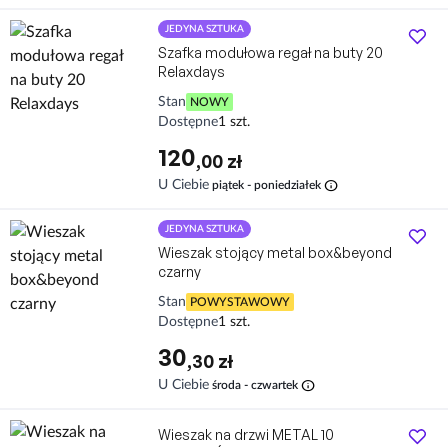
JEDYNA SZTUKA
Szafka modułowa regał na buty 20
Relaxdays
Stan
NOWY
Dostępne
1 szt.
120
,00 zł
info
U Ciebie
piątek - poniedziałek
JEDYNA SZTUKA
Wieszak stojący metal box&beyond
czarny
Stan
POWYSTAWOWY
Dostępne
1 szt.
30
,30 zł
info
U Ciebie
środa - czwartek
Wieszak na drzwi METAL 10