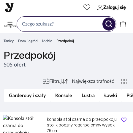
Zaloguj się
Kategorie
Taniey
Dom i ogród
Meble
Przedpokój
Przedpokój
505 ofert
Filtruj
Garderoby i szafy
Konsole
Lustra
Ławki
Pó
Konsola stół czarna do przedpokoju
stolik boczny regał pojemny wysoki
75 cm