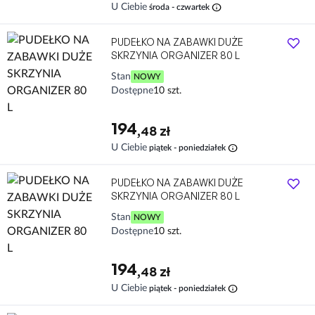
info
U Ciebie
środa - czwartek
PUDEŁKO NA ZABAWKI DUŻE
SKRZYNIA ORGANIZER 80 L
Stan
NOWY
Dostępne
10 szt.
194
,48 zł
info
U Ciebie
piątek - poniedziałek
PUDEŁKO NA ZABAWKI DUŻE
SKRZYNIA ORGANIZER 80 L
Stan
NOWY
Dostępne
10 szt.
194
,48 zł
info
U Ciebie
piątek - poniedziałek