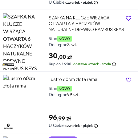
info
U Ciebie
czwartek - piątek
SZAFKA NA KLUCZE WISZĄCA
OTWARTA 6 HACZYKÓW
NATURALNE DREWNO BAMBUS KEYS
Stan
NOWY
Dostępne
3 szt.
30
,00 zł
info
Kup do 16:00
dostawa wtorek - środa
Lustro 60cm złota rama
Stan
NOWY
Dostępne
99 szt.
96
,99 zł
info
U Ciebie
czwartek - piątek