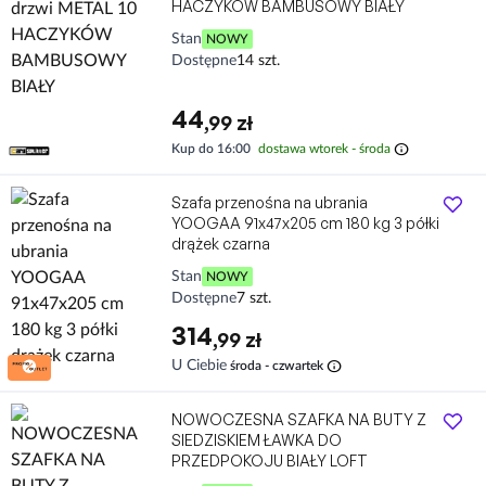
HACZYKÓW BAMBUSOWY BIAŁY
Stan
NOWY
Dostępne
14 szt.
44
,99 zł
info
Kup do 16:00
dostawa wtorek - środa
Szafa przenośna na ubrania
YOOGAA 91x47x205 cm 180 kg 3 półki
drążek czarna
Stan
NOWY
Dostępne
7 szt.
314
,99 zł
info
U Ciebie
środa - czwartek
NOWOCZESNA SZAFKA NA BUTY Z
SIEDZISKIEM ŁAWKA DO
PRZEDPOKOJU BIAŁY LOFT