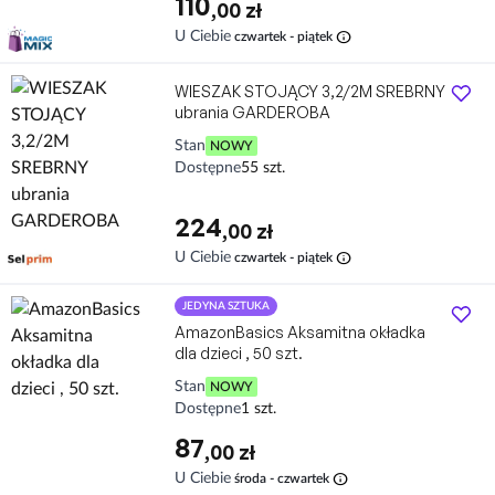
110
,00 zł
info
U Ciebie
czwartek - piątek
WIESZAK STOJĄCY 3,2/2M SREBRNY
ubrania GARDEROBA
Stan
NOWY
Dostępne
55 szt.
224
,00 zł
Darmowa dostawa
JEDYNA SZTUKA
AmazonBasics Aksamitna okładka
dla dzieci , 50 szt.
Stan
NOWY
Dostępne
1 szt.
87
,00 zł
info
U Ciebie
środa - czwartek