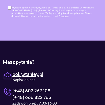
Wyrażam zgodę na otrzymywanie od Taniey sp. z o. o. z siedzibą w Warszawie,
KRS 0001059034 (dalej: „
Taniey
”) informacji handlowych dotyczących
produktów oferowanych przez Taniey lub usług świadczonych przez Taniey
drogą elektroniczną, na podany adres e-mail. *
(rozwiń)
Masz pytania?
bok@taniey.pl
Napisz do nas
(+48) 602 267 108
(+48) 666 822 765
Zadzwoń pn-pt 9:00-16:00