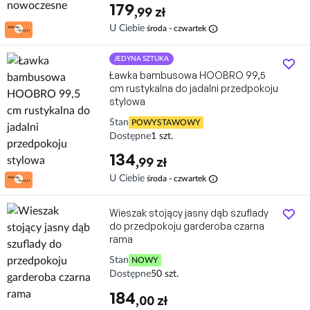
179
,99 zł
info
U Ciebie
środa - czwartek
JEDYNA SZTUKA
Ławka bambusowa HOOBRO 99,5
cm rustykalna do jadalni przedpokoju
stylowa
Stan
POWYSTAWOWY
Dostępne
1 szt.
134
,99 zł
info
U Ciebie
środa - czwartek
Wieszak stojący jasny dąb szuflady
do przedpokoju garderoba czarna
rama
Stan
NOWY
Dostępne
50 szt.
184
,00 zł