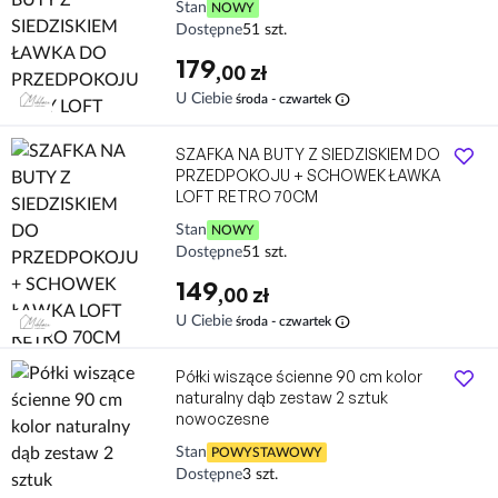
Stan
NOWY
Dostępne
51 szt.
179
,00 zł
info
U Ciebie
środa - czwartek
SZAFKA NA BUTY Z SIEDZISKIEM DO
PRZEDPOKOJU + SCHOWEK ŁAWKA
LOFT RETRO 70CM
Stan
NOWY
Dostępne
51 szt.
149
,00 zł
info
U Ciebie
środa - czwartek
Półki wiszące ścienne 90 cm kolor
naturalny dąb zestaw 2 sztuk
nowoczesne
Stan
POWYSTAWOWY
Dostępne
3 szt.