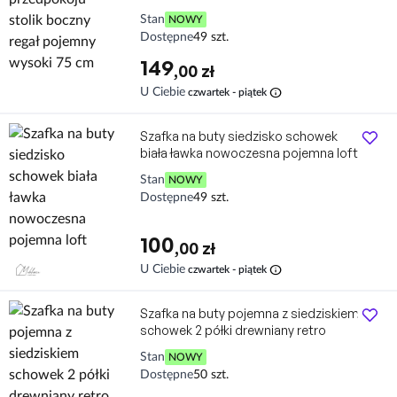
Stan
NOWY
Dostępne
49 szt.
149
,00 zł
info
U Ciebie
czwartek - piątek
Szafka na buty siedzisko schowek
biała ławka nowoczesna pojemna loft
Stan
NOWY
Dostępne
49 szt.
100
,00 zł
info
U Ciebie
czwartek - piątek
Szafka na buty pojemna z siedziskiem
schowek 2 półki drewniany retro
Stan
NOWY
Dostępne
50 szt.