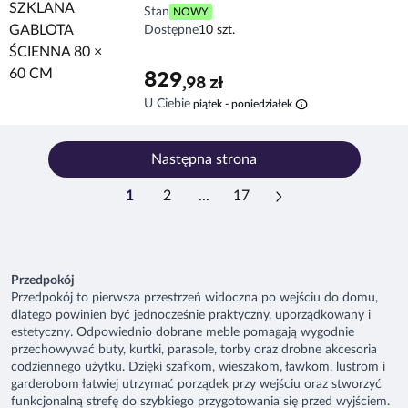
Stan
NOWY
Dostępne
10 szt.
829
,98 zł
info
U Ciebie
piątek - poniedziałek
Następna strona
1
2
...
17
Przedpokój
Przedpokój to pierwsza przestrzeń widoczna po wejściu do domu,
dlatego powinien być jednocześnie praktyczny, uporządkowany i
estetyczny. Odpowiednio dobrane meble pomagają wygodnie
przechowywać buty, kurtki, parasole, torby oraz drobne akcesoria
codziennego użytku. Dzięki szafkom, wieszakom, ławkom, lustrom i
garderobom łatwiej utrzymać porządek przy wejściu oraz stworzyć
funkcjonalną strefę do szybkiego przygotowania się przed wyjściem.