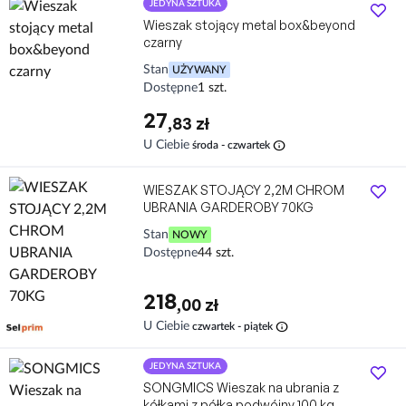
JEDYNA SZTUKA
Wieszak stojący metal box&beyond
czarny
Stan
UŻYWANY
Dostępne
1 szt.
27
,83 zł
info
U Ciebie
środa - czwartek
WIESZAK STOJĄCY 2,2M CHROM
UBRANIA GARDEROBY 70KG
Stan
NOWY
Dostępne
44 szt.
218
,00 zł
Darmowa dostawa
JEDYNA SZTUKA
SONGMICS Wieszak na ubrania z
kółkami z półką podwójny 100 kg