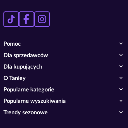
expand_more
Pomoc
expand_more
Dla sprzedawców
expand_more
Dla kupujących
expand_more
O Taniey
expand_more
Popularne kategorie
expand_more
Popularne wyszukiwania
expand_more
Trendy sezonowe