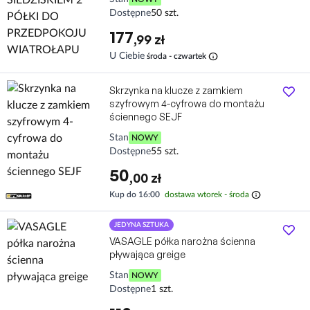
Dostępne
50 szt.
177
,99 zł
info
U Ciebie
środa - czwartek
Skrzynka na klucze z zamkiem
szyfrowym 4-cyfrowa do montażu
ściennego SEJF
Stan
NOWY
Dostępne
55 szt.
50
,00 zł
info
Kup do 16:00
dostawa wtorek - środa
JEDYNA SZTUKA
VASAGLE półka narożna ścienna
pływająca greige
Stan
NOWY
Dostępne
1 szt.