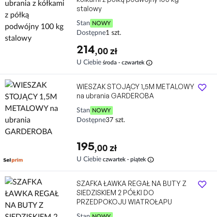
stalowy
Stan
NOWY
Dostępne
1 szt.
214
,00 zł
info
U Ciebie
środa - czwartek
WIESZAK STOJĄCY 1,5M METALOWY
na ubrania GARDEROBA
Stan
NOWY
Dostępne
37 szt.
195
,00 zł
Darmowa dostawa
SZAFKA ŁAWKA REGAŁ NA BUTY Z
SIEDZISKIEM 2 PÓŁKI DO
PRZEDPOKOJU WIATROŁAPU
Stan
NOWY