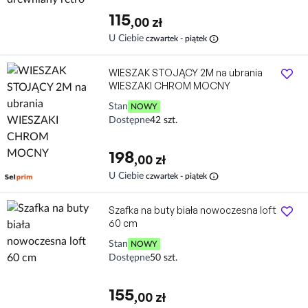
115
,00 zł
info
U Ciebie
czwartek - piątek
WIESZAK STOJĄCY 2M na ubrania
WIESZAKI CHROM MOCNY
Stan
NOWY
Dostępne
42 szt.
198
,00 zł
Darmowa dostawa
Szafka na buty biała nowoczesna loft
60 cm
Stan
NOWY
Dostępne
50 szt.
155
,00 zł