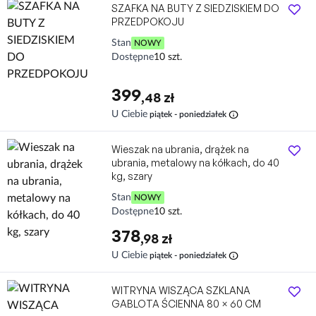
SZAFKA NA BUTY Z SIEDZISKIEM DO
PRZEDPOKOJU
Stan
NOWY
Dostępne
10 szt.
399
,48 zł
info
U Ciebie
piątek - poniedziałek
Wieszak na ubrania, drążek na
ubrania, metalowy na kółkach, do 40
kg, szary
Stan
NOWY
Dostępne
10 szt.
378
,98 zł
info
U Ciebie
piątek - poniedziałek
WITRYNA WISZĄCA SZKLANA
GABLOTA ŚCIENNA 80 × 60 CM