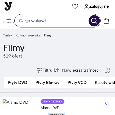
Zaloguj się
Kategorie
Taniey
Kultura i rozrywka
Filmy
Filmy
519 ofert
Filtruj
Płyty DVD
Płyty Blu-ray
Płyty VCD
Kasety wi
JEDYNA SZTUKA
Alamo DVD