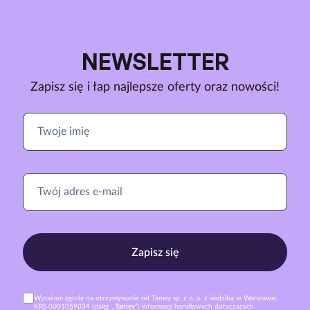
NEWSLETTER
Zapisz się i łap najlepsze oferty oraz nowości!
Zapisz się
Wyrażam zgodę na otrzymywanie od Taniey sp. z o. o. z siedzibą w Warszawie,
KRS 0001059034 (dalej: „
Taniey
”) informacji handlowych dotyczących