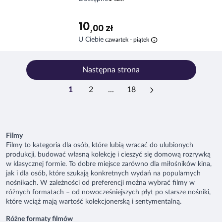
10
,00 zł
info
U Ciebie
czwartek - piątek
Następna strona
1
2
...
18
Filmy
Filmy to kategoria dla osób, które lubią wracać do ulubionych
produkcji, budować własną kolekcję i cieszyć się domową rozrywką
w klasycznej formie. To dobre miejsce zarówno dla miłośników kina,
jak i dla osób, które szukają konkretnych wydań na popularnych
nośnikach. W zależności od preferencji można wybrać filmy w
różnych formatach – od nowocześniejszych płyt po starsze nośniki,
które wciąż mają wartość kolekcjonerską i sentymentalną.
Różne formaty filmów