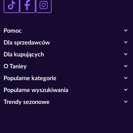
expand_more
Pomoc
expand_more
Dla sprzedawców
expand_more
Dla kupujących
expand_more
O Taniey
expand_more
Popularne kategorie
expand_more
Popularne wyszukiwania
expand_more
Trendy sezonowe