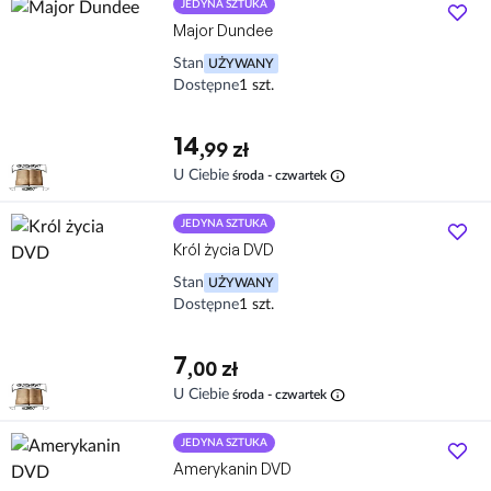
JEDYNA SZTUKA
Major Dundee
Stan
UŻYWANY
Dostępne
1 szt.
14
,99 zł
info
U Ciebie
środa - czwartek
JEDYNA SZTUKA
Król życia DVD
Stan
UŻYWANY
Dostępne
1 szt.
7
,00 zł
info
U Ciebie
środa - czwartek
JEDYNA SZTUKA
Amerykanin DVD