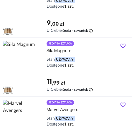
Stan
UŻYWANY
Dostępne
1 szt.
9
,00 zł
info
U Ciebie
środa - czwartek
JEDYNA SZTUKA
Siła Magnum
Stan
UŻYWANY
Dostępne
1 szt.
11
,99 zł
info
U Ciebie
środa - czwartek
JEDYNA SZTUKA
Marvel Avengers
Stan
UŻYWANY
Dostępne
1 szt.