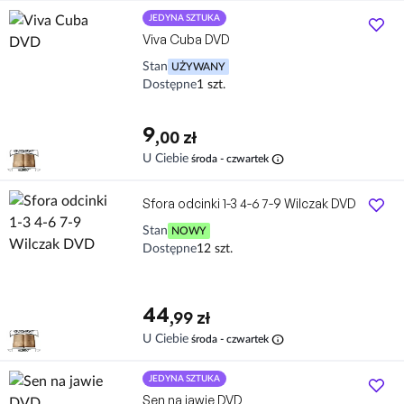
JEDYNA SZTUKA
Viva Cuba DVD
Stan
UŻYWANY
Dostępne
1 szt.
9
,00 zł
info
U Ciebie
środa - czwartek
Sfora odcinki 1-3 4-6 7-9 Wilczak DVD
Stan
NOWY
Dostępne
12 szt.
44
,99 zł
info
U Ciebie
środa - czwartek
JEDYNA SZTUKA
Sen na jawie DVD