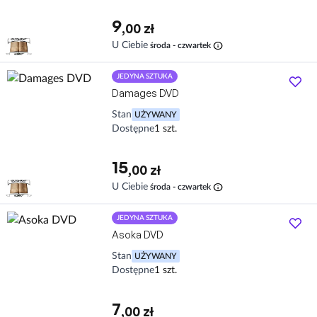
9
,00 zł
info
U Ciebie
środa - czwartek
JEDYNA SZTUKA
Damages DVD
Stan
UŻYWANY
Dostępne
1 szt.
15
,00 zł
info
U Ciebie
środa - czwartek
JEDYNA SZTUKA
Asoka DVD
Stan
UŻYWANY
Dostępne
1 szt.
7
,00 zł