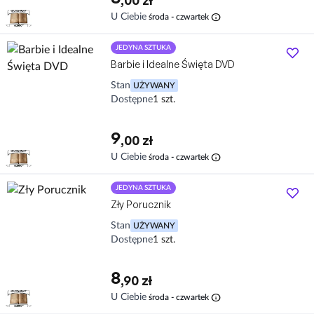
,00 zł
info
U Ciebie
środa - czwartek
JEDYNA SZTUKA
Barbie i Idealne Święta DVD
Stan
UŻYWANY
Dostępne
1 szt.
9
,00 zł
info
U Ciebie
środa - czwartek
JEDYNA SZTUKA
Zły Porucznik
Stan
UŻYWANY
Dostępne
1 szt.
8
,90 zł
info
U Ciebie
środa - czwartek