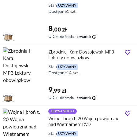
Stan
UŻYWANY
Dostępne
1 szt.
8
,00 zł
info
U Ciebie
środa - czwartek
Zbrodnia i Kara Dostojewski MP3
Lektury obowiązkow
Stan
UŻYWANY
Dostępne
14 szt.
9
,99 zł
info
U Ciebie
środa - czwartek
JEDYNA SZTUKA
Wojna i broń t. 20 Wojna powietrzna
nad Wietnamem DVD
Stan
UŻYWANY