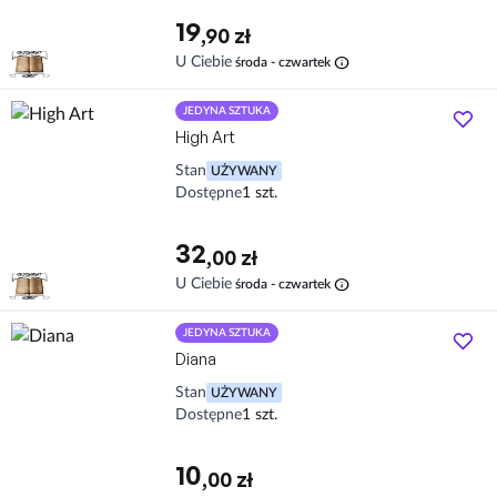
19
,90 zł
info
U Ciebie
środa - czwartek
JEDYNA SZTUKA
High Art
Stan
UŻYWANY
Dostępne
1 szt.
32
,00 zł
info
U Ciebie
środa - czwartek
JEDYNA SZTUKA
Diana
Stan
UŻYWANY
Dostępne
1 szt.
10
,00 zł