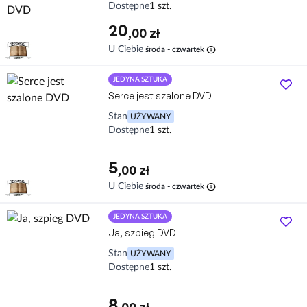
Dostępne
1 szt.
20
,00 zł
info
U Ciebie
środa - czwartek
JEDYNA SZTUKA
Serce jest szalone DVD
Stan
UŻYWANY
Dostępne
1 szt.
5
,00 zł
info
U Ciebie
środa - czwartek
JEDYNA SZTUKA
Ja, szpieg DVD
Stan
UŻYWANY
Dostępne
1 szt.
8