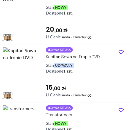
Stan
NOWY
Dostępne
1 szt.
20
,00 zł
info
U Ciebie
środa - czwartek
JEDYNA SZTUKA
Kapitan Sowa na Tropie DVD
Stan
UŻYWANY
Dostępne
1 szt.
15
,00 zł
info
U Ciebie
środa - czwartek
JEDYNA SZTUKA
Transformers
Stan
NOWY
Dostępne
1 szt.