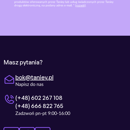
produktów oferowanych przez Taniey lub usług świadczonych przez Taniey
drogą elektroniczną, na podany adres e-mail. *
(rozwiń)
Masz pytania?
bok@taniey.pl
Napisz do nas
(+48) 602 267 108
(+48) 666 822 765
Zadzwoń pn-pt 9:00-16:00