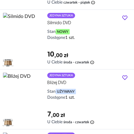
info
U Ciebie
czwartek - piątek
JEDYNA SZTUKA
Silmido DVD
Stan
NOWY
Dostępne
1 szt.
10
,00 zł
info
U Ciebie
środa - czwartek
JEDYNA SZTUKA
Bliżej DVD
Stan
UŻYWANY
Dostępne
1 szt.
7
,00 zł
info
U Ciebie
środa - czwartek