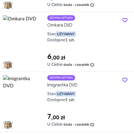
info
U Ciebie
środa - czwartek
JEDYNA SZTUKA
Omkara DVD
Stan
UŻYWANY
Dostępne
1 szt.
6
,00 zł
info
U Ciebie
środa - czwartek
JEDYNA SZTUKA
Imigrantka DVD
Stan
UŻYWANY
Dostępne
1 szt.
7
,00 zł
info
U Ciebie
środa - czwartek