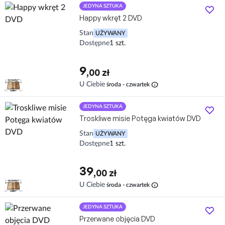
JEDYNA SZTUKA
Happy wkręt 2 DVD
Stan
UŻYWANY
Dostępne
1 szt.
9
,00 zł
info
U Ciebie
środa - czwartek
JEDYNA SZTUKA
Troskliwe misie Potęga kwiatów DVD
Stan
UŻYWANY
Dostępne
1 szt.
39
,00 zł
info
U Ciebie
środa - czwartek
JEDYNA SZTUKA
Przerwane objęcia DVD