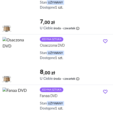
Stan
UŻYWANY
Dostępne
1 szt.
7
,00 zł
info
U Ciebie
środa - czwartek
JEDYNA SZTUKA
Osaczona DVD
Stan
UŻYWANY
Dostępne
1 szt.
8
,00 zł
info
U Ciebie
środa - czwartek
JEDYNA SZTUKA
Fanaa DVD
Stan
UŻYWANY
Dostępne
1 szt.