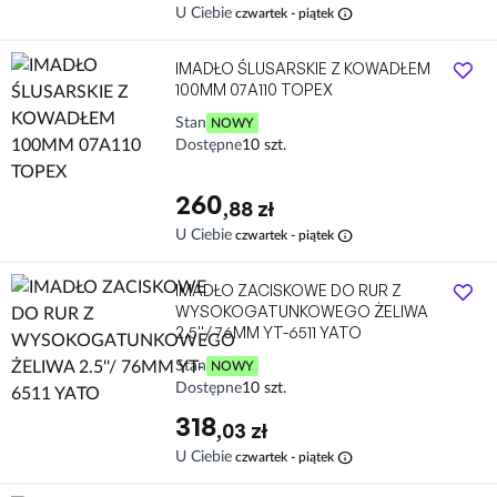
info
U Ciebie
czwartek - piątek
IMADŁO ŚLUSARSKIE Z KOWADŁEM
100MM 07A110 TOPEX
Stan
NOWY
Dostępne
10 szt.
260
,88 zł
info
U Ciebie
czwartek - piątek
IMADŁO ZACISKOWE DO RUR Z
WYSOKOGATUNKOWEGO ŻELIWA
2.5''/ 76MM YT-6511 YATO
Stan
NOWY
Dostępne
10 szt.
318
,03 zł
info
U Ciebie
czwartek - piątek