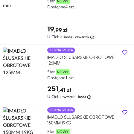
Stan
NOWY
Dostępne
4 szt.
19
,99 zł
info
U Ciebie
środa - czwartek
JEDYNA SZTUKA
IMADŁO ŚLUSARSKIE OBROTOWE
125MM
Stan
NOWY
Dostępne
1 szt.
251
,41 zł
info
U Ciebie
wtorek - środa
JEDYNA SZTUKA
IMADŁO ŚLUSARSKIE OBROTOWE
150MM 19KG
Stan
NOWY