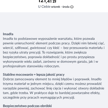
121
,41 zł
info
U Ciebie
wtorek - środa
Imadła
Imadła to podstawowe wyposażenie warsztatu, które pozwala
pewnie unieruchomić element podczas pracy. Dzięki nim łatwiej ciąć,
wiercić, szlifować, gwintować czy kleić – bez przesuwania materiału i
bez ryzyka utraty precyzji. To rozwiązanie, które zwiększa
bezpieczeństwo, poprawia dokładność i po prostu przyspiesza
wykonywanie wielu zadań, zarówno w domowym garażu, jak i w
profesjonalnym stanowisku roboczym.
Stabilne mocowanie = lepsza jakość pracy
Dobrze zamocowany element to mniej błędów i poprawek. Imadło
trzyma materiał w jednym miejscu, dzięki czemu możesz prowadzić
narzędzie pewniej, zachować linię cięcia i wykonać otwory dokładnie
tam, gdzie trzeba. W praktyce daje to bardziej powtarzalne efekty,
szczególnie przy pracach wymagających precyzji.
Bezpieczeństwo podczas obróbki