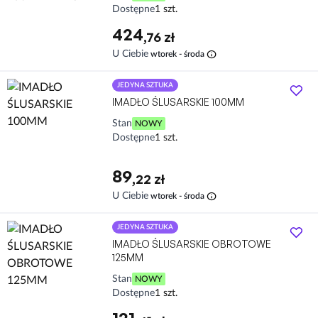
Dostępne
1 szt.
424
,76 zł
info
U Ciebie
wtorek - środa
JEDYNA SZTUKA
IMADŁO ŚLUSARSKIE 100MM
Stan
NOWY
Dostępne
1 szt.
89
,22 zł
info
U Ciebie
wtorek - środa
JEDYNA SZTUKA
IMADŁO ŚLUSARSKIE OBROTOWE
125MM
Stan
NOWY
Dostępne
1 szt.