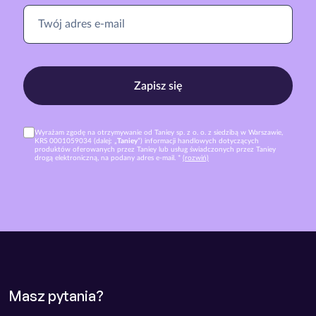
Zapisz się
Wyrażam zgodę na otrzymywanie od Taniey sp. z o. o. z siedzibą w Warszawie,
KRS 0001059034 (dalej: „
Taniey
”) informacji handlowych dotyczących
produktów oferowanych przez Taniey lub usług świadczonych przez Taniey
drogą elektroniczną, na podany adres e-mail. *
(rozwiń)
Masz pytania?