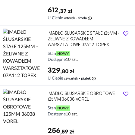
612
,37 zł
info
U Ciebie
wtorek - środa
IMADŁO ŚLUSARSKIE STAŁE 125MM -
ŻELIWNE Z KOWADŁEM
WARSZTATOWE 07A112 TOPEX
Stan
NOWY
Dostępne
10 szt.
329
,80 zł
info
U Ciebie
czwartek - piątek
IMADŁO ŚLUSARSKIE OBROTOWE
125MM 36038 VOREL
Stan
NOWY
Dostępne
10 szt.
256
,59 zł