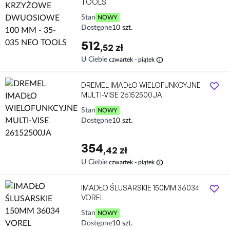
TOOLS
Stan
NOWY
Dostępne
10 szt.
512
,52 zł
info
U Ciebie
czwartek - piątek
DREMEL IMADŁO WIELOFUNKCYJNE
MULTI-VISE 26152500JA
Stan
NOWY
Dostępne
10 szt.
354
,42 zł
info
U Ciebie
czwartek - piątek
IMADŁO ŚLUSARSKIE 150MM 36034
VOREL
Stan
NOWY
Dostępne
10 szt.