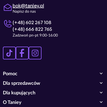
bok@taniey.pl
Napisz do nas
(+48) 602 267 108
(+48) 666 822 765
Zadzwoń pn-pt 9:00-16:00
expand_more
Pomoc
expand_more
Dla sprzedawców
expand_more
Dla kupujących
expand_more
O Taniey