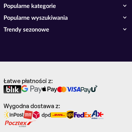
expand_more
Popularne kategorie
expand_more
Popularne wyszukiwania
expand_more
Trendy sezonowe
Łatwe płatności z:
Wygodna dostawa z: