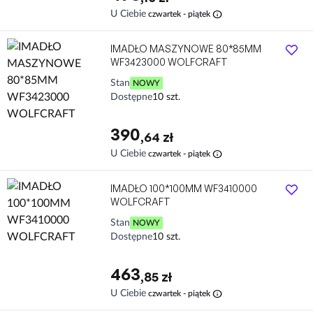
info
U Ciebie
czwartek - piątek
IMADŁO MASZYNOWE 80*85MM
WF3423000 WOLFCRAFT
Stan
NOWY
Dostępne
10 szt.
390
,64 zł
info
U Ciebie
czwartek - piątek
IMADŁO 100*100MM WF3410000
WOLFCRAFT
Stan
NOWY
Dostępne
10 szt.
463
,85 zł
info
U Ciebie
czwartek - piątek