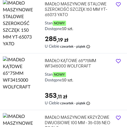
IMADŁO MASZYNOWE STALOWE
SZEROKOŚĆ SZCZĘK 150 MM YT-
65073 YATO
Stan
NOWY
Dostępne
10 szt.
285
,19 zł
info
U Ciebie
czwartek - piątek
IMADŁO KĄTOWE 65*75MM
WF3415000 WOLFCRAFT
Stan
NOWY
Dostępne
10 szt.
353
,11 zł
info
U Ciebie
czwartek - piątek
IMADŁO MASZYNOWE KRZYŻOWE
DWUOSIOWE 100 MM - 35-035 NEO