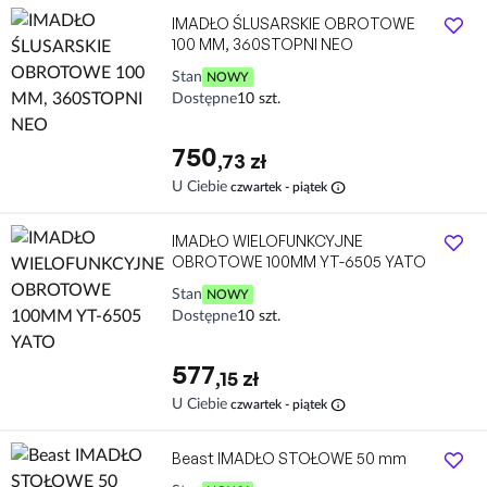
IMADŁO ŚLUSARSKIE OBROTOWE
100 MM, 360STOPNI NEO
Stan
NOWY
Dostępne
10 szt.
750
,73 zł
info
U Ciebie
czwartek - piątek
IMADŁO WIELOFUNKCYJNE
OBROTOWE 100MM YT-6505 YATO
Stan
NOWY
Dostępne
10 szt.
577
,15 zł
info
U Ciebie
czwartek - piątek
Beast IMADŁO STOŁOWE 50 mm