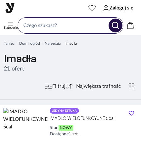
Zaloguj się
Kategorie
Taniey
Dom i ogród
Narzędzia
Imadła
Imadła
21 ofert
Filtruj
JEDYNA SZTUKA
IMADŁO WIELOFUNKCYJNE 5cal
Stan
NOWY
Dostępne
1 szt.