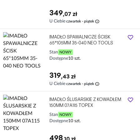
349
,07 zł
info
U Ciebie
czwartek - piątek
IMADŁO SPAWALNICZE ŚCISK
65*105MM 35-040 NEO TOOLS
Stan
NOWY
Dostępne
10 szt.
319
,43 zł
info
U Ciebie
czwartek - piątek
IMADŁO ŚLUSARSKIE Z KOWADŁEM
150MM 07A115 TOPEX
Stan
NOWY
Dostępne
10 szt.
498
,10 zł