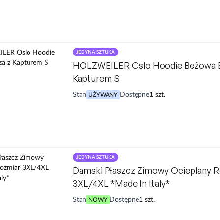
JEDYNA SZTUKA
HOLZWEILER Oslo Hoodie Beżowa B
Kapturem S
Stan
Dostępne
1 szt.
UŻYWANY
JEDYNA SZTUKA
Damski Płaszcz Zimowy Ocieplany R
3XL/4XL *Made In Italy*
Stan
Dostępne
1 szt.
NOWY