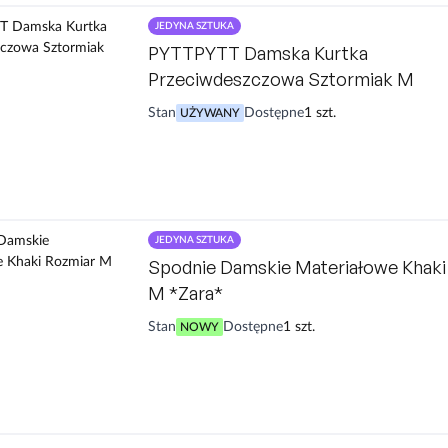
JEDYNA SZTUKA
PYTTPYTT Damska Kurtka
Przeciwdeszczowa Sztormiak M
Stan
Dostępne
1 szt.
UŻYWANY
JEDYNA SZTUKA
Spodnie Damskie Materiałowe Khaki
M *Zara*
Stan
Dostępne
1 szt.
NOWY