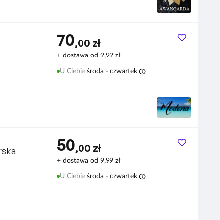
70
,00 zł
isowana
+ dostawa od 9,99 zł
info
U Ciebie
środa - czwartek
50
,00 zł
rska
+ dostawa od 9,99 zł
info
U Ciebie
środa - czwartek