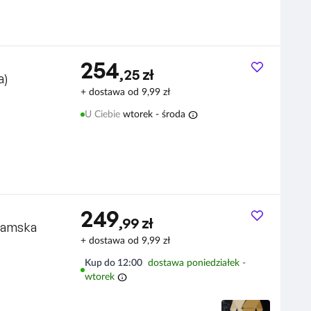
254
,25 zł
a)
+ dostawa od 9,99 zł
info
U Ciebie
wtorek - środa
249
,99 zł
Damska
+ dostawa od 9,99 zł
Kup do 12:00
dostawa poniedziałek -
info
wtorek