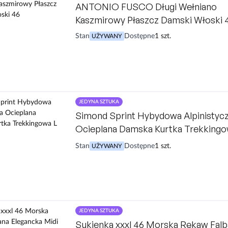
ANTONIO FUSCO Długi Wełniano
Kaszmirowy Płaszcz Damski Włoski 
Stan
Dostępne
1 szt.
UŻYWANY
JEDYNA SZTUKA
Simond Sprint Hybydowa Alpinistyc
Ocieplana Damska Kurtka Trekkingo
Stan
Dostępne
1 szt.
UŻYWANY
JEDYNA SZTUKA
Sukienka xxxl 46 Morska Rękaw Fal