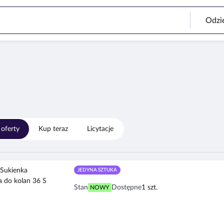
 oferty
Kup teraz
Licytacje
JEDYNA SZTUKA
24T F&F Sukienka dopasowana do ko
Stan
Dostępne
1 szt.
NOWY