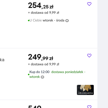
254
,25 zł
+ dostawa od 9,99 zł
info
U Ciebie
wtorek - środa
249
,99 zł
ka
+ dostawa od 9,99 zł
Kup do 12:00
dostawa poniedziałek -
info
wtorek