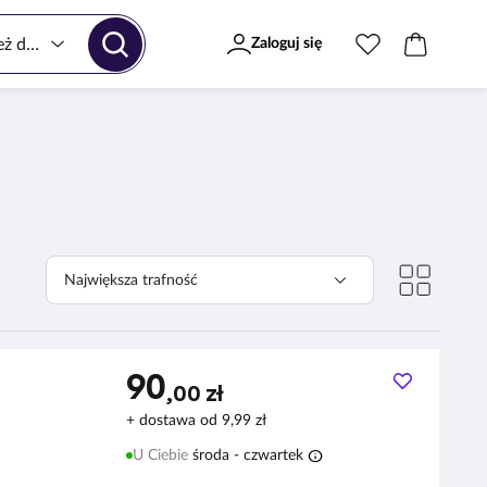
Zaloguj się
90
,00 zł
lan 36 S
+ dostawa od 9,99 zł
info
U Ciebie
środa - czwartek