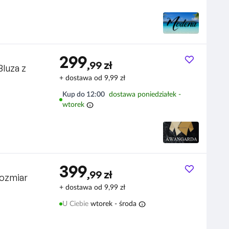
299
,99 zł
luza z
+ dostawa od 9,99 zł
Kup do 12:00
dostawa poniedziałek -
info
wtorek
399
,99 zł
ozmiar
+ dostawa od 9,99 zł
info
U Ciebie
wtorek - środa