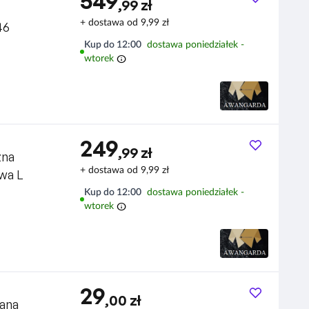
549
,99 zł
+ dostawa od 9,99 zł
46
Kup do 12:00
dostawa poniedziałek -
info
wtorek
249
,99 zł
zna
+ dostawa od 9,99 zł
wa L
Kup do 12:00
dostawa poniedziałek -
info
wtorek
29
,00 zł
bana