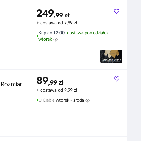
249
,99 zł
+ dostawa od 9,99 zł
Kup do 12:00
dostawa poniedziałek -
info
wtorek
89
,99 zł
 Rozmiar
+ dostawa od 9,99 zł
info
U Ciebie
wtorek - środa