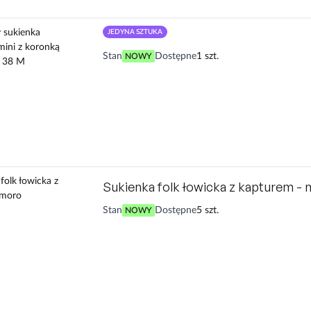
JEDYNA SZTUKA
15T Lipsy sukienka koktajlowa mini 
Stan
Dostępne
1 szt.
NOWY
baskinką 10 38 M
Sukienka folk łowicka z kapturem -
Stan
Dostępne
5 szt.
NOWY