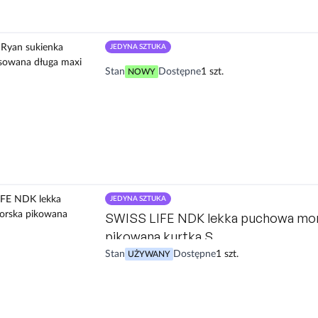
JEDYNA SZTUKA
27T Elise Ryan sukienka strapless pl
Stan
Dostępne
1 szt.
NOWY
długa maxi 38 M
JEDYNA SZTUKA
SWISS LIFE NDK lekka puchowa mo
pikowana kurtka S
Stan
Dostępne
1 szt.
UŻYWANY