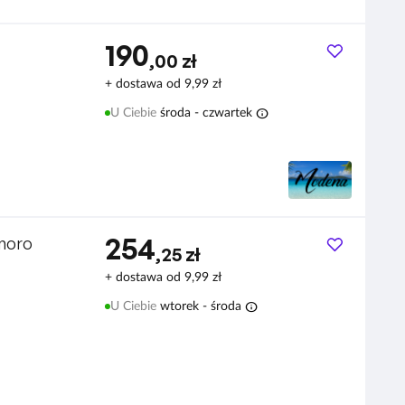
190
,00 zł
z koronką
+ dostawa od 9,99 zł
info
U Ciebie
środa - czwartek
254
 moro
,25 zł
+ dostawa od 9,99 zł
info
U Ciebie
wtorek - środa