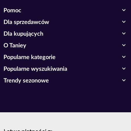
expand_more
Pomoc
expand_more
Dla sprzedawców
expand_more
Dla kupujących
expand_more
O Taniey
expand_more
Popularne kategorie
expand_more
Popularne wyszukiwania
expand_more
Trendy sezonowe