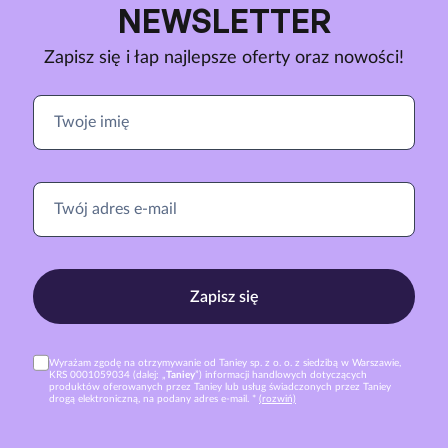
NEWSLETTER
Zapisz się i łap najlepsze oferty oraz nowości!
Zapisz się
Wyrażam zgodę na otrzymywanie od Taniey sp. z o. o. z siedzibą w Warszawie,
KRS 0001059034 (dalej: „
Taniey
”) informacji handlowych dotyczących
produktów oferowanych przez Taniey lub usług świadczonych przez Taniey
drogą elektroniczną, na podany adres e-mail. *
(rozwiń)