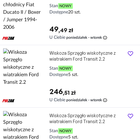
Stan
NOWY
Dostępne
20 szt.
49
,49 zł
info
U Ciebie
poniedziałek - wtorek
Wiskoza Sprzęgło wiskotyczne z
wiatrakiem Ford Transit 2.2
Stan
NOWY
Dostępne
5 szt.
246
,51 zł
info
U Ciebie
poniedziałek - wtorek
Wiskoza Sprzęgło wiskotyczne z
wiatrakiem Ford Transit 2.2
Stan
NOWY
Dostępne
5 szt.