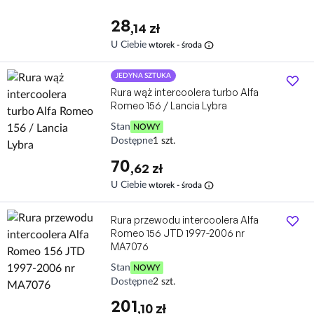
28
,14 zł
info
U Ciebie
wtorek - środa
JEDYNA SZTUKA
Rura wąż intercoolera turbo Alfa
Romeo 156 / Lancia Lybra
Stan
NOWY
Dostępne
1 szt.
70
,62 zł
info
U Ciebie
wtorek - środa
Rura przewodu intercoolera Alfa
Romeo 156 JTD 1997-2006 nr
MA7076
Stan
NOWY
Dostępne
2 szt.
201
,10 zł