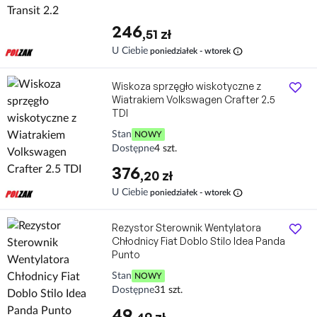
246
,51 zł
info
U Ciebie
poniedziałek - wtorek
Wiskoza sprzęgło wiskotyczne z
Wiatrakiem Volkswagen Crafter 2.5
TDI
Stan
NOWY
Dostępne
4 szt.
376
,20 zł
info
U Ciebie
poniedziałek - wtorek
Rezystor Sterownik Wentylatora
Chłodnicy Fiat Doblo Stilo Idea Panda
Punto
Stan
NOWY
Dostępne
31 szt.
49