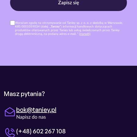
Zapisz się
Wyrażam zgodę na otrzymywanie od Taniey sp. z o. o. z siedzibą w Warszawie,
KRS 0001059034 (dalej: „
Taniey
”) informacji handlowych dotyczących
produktów oferowanych przez Taniey lub usług świadczonych przez Taniey
drogą elektroniczną, na podany adres e-mail. *
(rozwiń)
Masz pytania?
bok@taniey.pl
Napisz do nas
(+48) 602 267 108