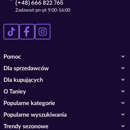
(+48) 666 822 765
Zadzwoń pn-pt 9:00-16:00
expand_more
Pomoc
expand_more
Dla sprzedawców
expand_more
Dla kupujących
expand_more
O Taniey
expand_more
Popularne kategorie
expand_more
Popularne wyszukiwania
expand_more
Trendy sezonowe