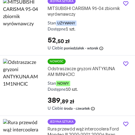
JEDYNA SZTUKA
MITSUBISHI CARISMA 95-04 zbiornik
wyrównawczy
Stan
UŻYWANY
Dostępne
1 szt.
52
,50 zł
info
U Ciebie
poniedziałek - wtorek
NOWOŚĆ
Odstraszacze gryzoni ANTYKUNA
AM 1M1NHCIC
Stan
NOWY
Dostępne
10 szt.
389
,89 zł
info
U Ciebie
środa - czwartek
JEDYNA SZTUKA
Rura przewód wąż intercoolera Ford
Mondeo III 2000-2007 20006 Ibras