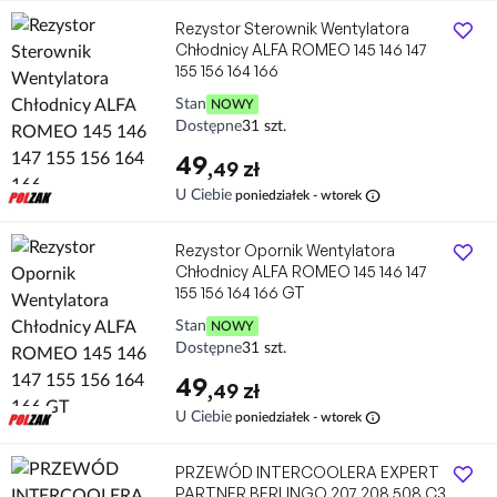
Rezystor Sterownik Wentylatora
Chłodnicy ALFA ROMEO 145 146 147
155 156 164 166
Stan
NOWY
Dostępne
31 szt.
49
,49 zł
info
U Ciebie
poniedziałek - wtorek
Rezystor Opornik Wentylatora
Chłodnicy ALFA ROMEO 145 146 147
155 156 164 166 GT
Stan
NOWY
Dostępne
31 szt.
49
,49 zł
info
U Ciebie
poniedziałek - wtorek
PRZEWÓD INTERCOOLERA EXPERT
PARTNER BERLINGO 207 208 508 C3