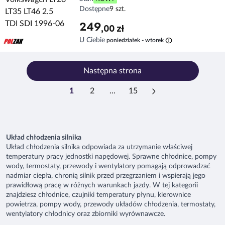
Dostępne
9 szt.
249
,00 zł
info
U Ciebie
poniedziałek - wtorek
Następna strona
1
2
...
15
Układ chłodzenia silnika
Układ chłodzenia silnika odpowiada za utrzymanie właściwej
temperatury pracy jednostki napędowej. Sprawne chłodnice, pompy
wody, termostaty, przewody i wentylatory pomagają odprowadzać
nadmiar ciepła, chronią silnik przed przegrzaniem i wspierają jego
prawidłową pracę w różnych warunkach jazdy. W tej kategorii
znajdziesz chłodnice, czujniki temperatury płynu, kierownice
powietrza, pompy wody, przewody układów chłodzenia, termostaty,
wentylatory chłodnicy oraz zbiorniki wyrównawcze.