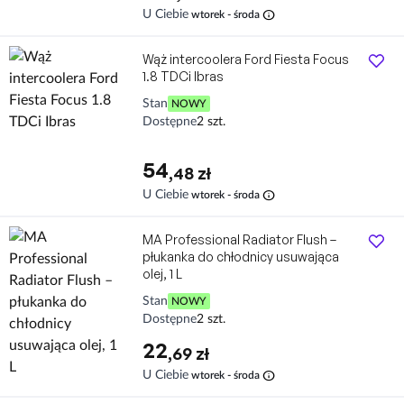
info
U Ciebie
wtorek - środa
Wąż intercoolera Ford Fiesta Focus
1.8 TDCi Ibras
Stan
NOWY
Dostępne
2 szt.
54
,48 zł
info
U Ciebie
wtorek - środa
MA Professional Radiator Flush –
płukanka do chłodnicy usuwająca
olej, 1 L
Stan
NOWY
Dostępne
2 szt.
22
,69 zł
info
U Ciebie
wtorek - środa