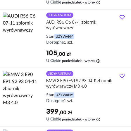
info
U Ciebie
poniedziałek - wtorek
JEDYNA SZTUKA
AUDI RS6 C6 07-11 zbiornik
wyrównawczy
Stan
UŻYWANY
Dostępne
1 szt.
105
,00 zł
info
U Ciebie
poniedziałek - wtorek
JEDYNA SZTUKA
BMW 3 E90 E91 92 93 04-11 zbiornik
wyrównawczy M3 4.0
Stan
UŻYWANY
Dostępne
1 szt.
399
,00 zł
info
U Ciebie
poniedziałek - wtorek