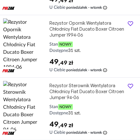
,49 zł
info
U Ciebie
poniedziałek - wtorek
Rezystor Opornik Wentylatora
Chłodnicy Fiat Ducato Boxer Citroen
Jumper 1994-06
Stan
NOWY
Dostępne
31 szt.
49
,49 zł
info
U Ciebie
poniedziałek - wtorek
Rezystor Sterownik Wentylatora
Chłodnicy Fiat Ducato Boxer Citroen
Jumper 94-06
Stan
NOWY
Dostępne
31 szt.
49
,49 zł
info
U Ciebie
poniedziałek - wtorek