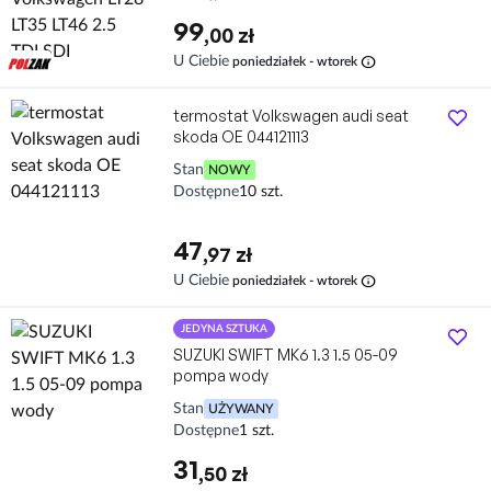
99
,00 zł
info
U Ciebie
poniedziałek - wtorek
termostat Volkswagen audi seat
skoda OE 044121113
Stan
NOWY
Dostępne
10 szt.
47
,97 zł
info
U Ciebie
poniedziałek - wtorek
JEDYNA SZTUKA
SUZUKI SWIFT MK6 1.3 1.5 05-09
pompa wody
Stan
UŻYWANY
Dostępne
1 szt.
31
,50 zł