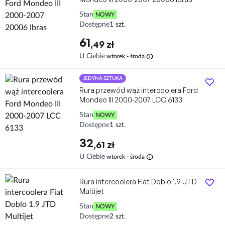
Stan
NOWY
Dostępne
1 szt.
61
,49 zł
info
U Ciebie
wtorek - środa
JEDYNA SZTUKA
Rura przewód wąż intercoolera Ford
Mondeo III 2000-2007 LCC 6133
Stan
NOWY
Dostępne
1 szt.
32
,61 zł
info
U Ciebie
wtorek - środa
Rura intercoolera Fiat Doblo 1.9 JTD
Multijet
Stan
NOWY
Dostępne
2 szt.