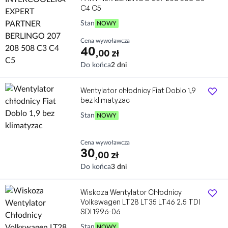
C4 C5
Stan
NOWY
Cena wywoławcza
40
,00 zł
Nikt nie licytuje! Okazja!
Wentylator chłodnicy Fiat Doblo 1,9
bez klimatyzac
Stan
NOWY
Cena wywoławcza
30
,00 zł
Nikt nie licytuje! Okazja!
Wiskoza Wentylator Chłodnicy
Volkswagen LT28 LT35 LT46 2.5 TDI
SDI 1996-06
Stan
NOWY