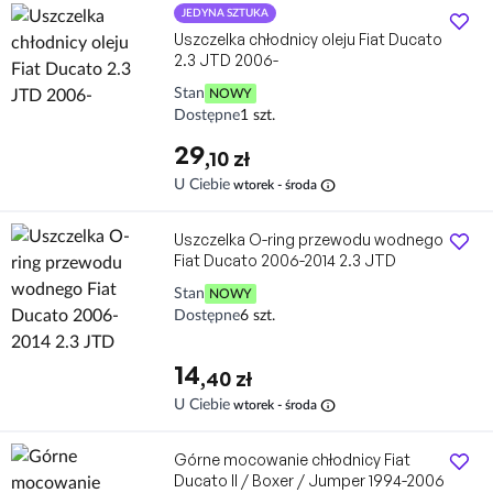
JEDYNA SZTUKA
Uszczelka chłodnicy oleju Fiat Ducato
2.3 JTD 2006-
Stan
NOWY
Dostępne
1 szt.
29
,10 zł
info
U Ciebie
wtorek - środa
Uszczelka O-ring przewodu wodnego
Fiat Ducato 2006-2014 2.3 JTD
Stan
NOWY
Dostępne
6 szt.
14
,40 zł
info
U Ciebie
wtorek - środa
Górne mocowanie chłodnicy Fiat
Ducato II / Boxer / Jumper 1994-2006