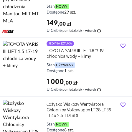
Stan
NOWY
Dostępne
29 szt.
149
,00 zł
info
U Ciebie
poniedziałek - wtorek
JEDYNA SZTUKA
TOYOTA YARIS III LIFT 1.5 17-19
chłodnica wody + klimy
Stan
UŻYWANY
Dostępne
1 szt.
1 000
,00 zł
info
U Ciebie
poniedziałek - wtorek
Łożysko Wiskozy Wentylatora
Chłodnicy Volkswagen LT28 LT35
LT46 2.5 TDI SDI
Stan
NOWY
Dostępne
8 szt.