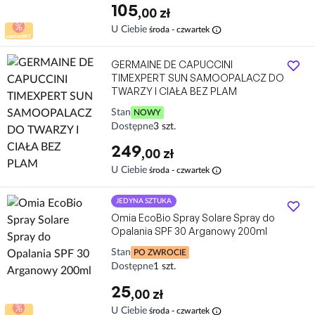
105
,00 zł
info
U Ciebie
środa - czwartek
GERMAINE DE CAPUCCINI
TIMEXPERT SUN SAMOOPALACZ DO
TWARZY I CIAŁA BEZ PLAM
Stan
NOWY
Dostępne
3 szt.
249
,00 zł
info
U Ciebie
środa - czwartek
JEDYNA SZTUKA
Omia EcoBio Spray Solare Spray do
Opalania SPF 30 Arganowy 200ml
Stan
PO ZWROCIE
Dostępne
1 szt.
25
,00 zł
info
U Ciebie
środa - czwartek