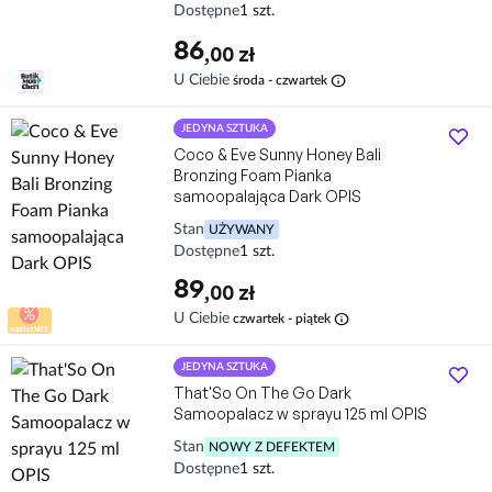
Dostępne
1 szt.
86
,00 zł
info
U Ciebie
środa - czwartek
JEDYNA SZTUKA
Coco & Eve Sunny Honey Bali
Bronzing Foam Pianka
samoopalająca Dark OPIS
Stan
UŻYWANY
Dostępne
1 szt.
89
,00 zł
info
U Ciebie
czwartek - piątek
JEDYNA SZTUKA
That'So On The Go Dark
Samoopalacz w sprayu 125 ml OPIS
Stan
NOWY Z DEFEKTEM
Dostępne
1 szt.