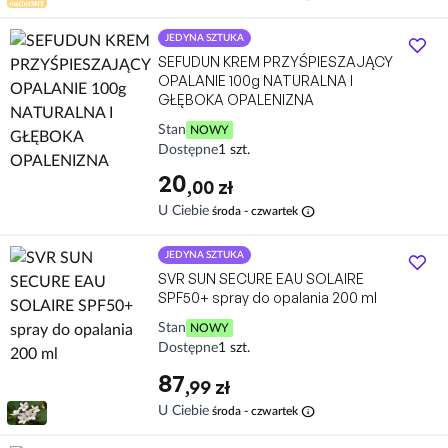
JEDYNA SZTUKA
SEFUDUN KREM PRZYŚPIESZAJĄCY
OPALANIE 100g NATURALNA I
GŁĘBOKA OPALENIZNA
Stan
NOWY
Dostępne
1 szt.
20
,00 zł
info
U Ciebie
środa - czwartek
JEDYNA SZTUKA
SVR SUN SECURE EAU SOLAIRE
SPF50+ spray do opalania 200 ml
Stan
NOWY
Dostępne
1 szt.
87
,99 zł
info
U Ciebie
środa - czwartek