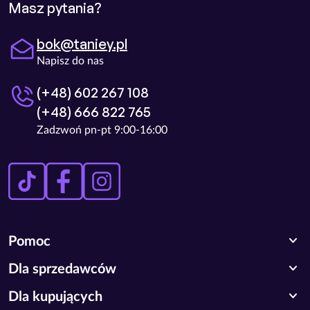
Masz pytania?
bok@taniey.pl
Napisz do nas
(+48) 602 267 108
(+48) 666 822 765
Zadzwoń pn-pt 9:00-16:00
expand_more
Pomoc
expand_more
Dla sprzedawców
expand_more
Dla kupujących