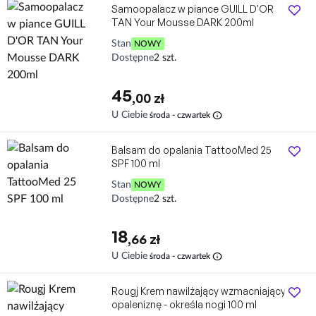
Samoopalacz w piance GUILL D'OR
TAN Your Mousse DARK 200ml
Stan
NOWY
Dostępne
2 szt.
45
,00 zł
info
U Ciebie
środa - czwartek
Balsam do opalania TattooMed 25
SPF 100 ml
Stan
NOWY
Dostępne
2 szt.
18
,66 zł
info
U Ciebie
środa - czwartek
Rougj Krem nawilżający wzmacniający
opaleniznę - określa nogi 100 ml