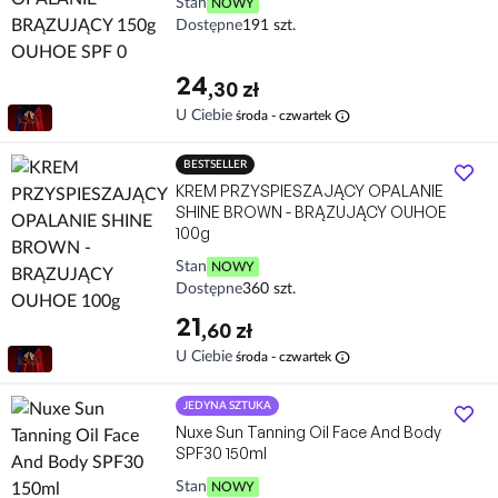
Stan
NOWY
Dostępne
191 szt.
24
,30 zł
info
U Ciebie
środa - czwartek
BESTSELLER
KREM PRZYSPIESZAJĄCY OPALANIE
SHINE BROWN - BRĄZUJĄCY OUHOE
100g
Stan
NOWY
Dostępne
360 szt.
21
,60 zł
info
U Ciebie
środa - czwartek
JEDYNA SZTUKA
Nuxe Sun Tanning Oil Face And Body
SPF30 150ml
Stan
NOWY