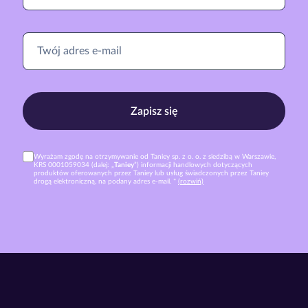
Zapisz się
Wyrażam zgodę na otrzymywanie od Taniey sp. z o. o. z siedzibą w Warszawie,
KRS 0001059034 (dalej: „
Taniey
”) informacji handlowych dotyczących
produktów oferowanych przez Taniey lub usług świadczonych przez Taniey
drogą elektroniczną, na podany adres e-mail. *
(rozwiń)