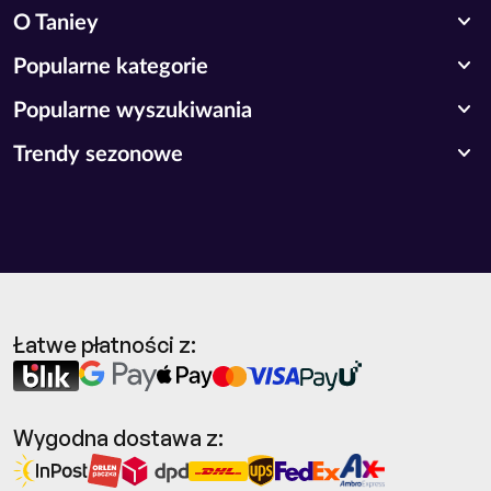
expand_more
O Taniey
expand_more
Popularne kategorie
expand_more
Popularne wyszukiwania
expand_more
Trendy sezonowe
Łatwe płatności z:
Wygodna dostawa z: