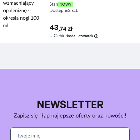
Stan
NOWY
Dostępne
2 szt.
43
,74 zł
info
U Ciebie
środa - czwartek
NEWSLETTER
Zapisz się i łap najlepsze oferty oraz nowości!