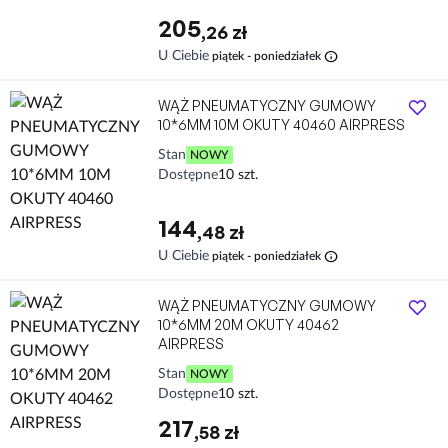
205
,26 zł
info
U Ciebie
piątek - poniedziałek
WĄŻ PNEUMATYCZNY GUMOWY
10*6MM 10M OKUTY 40460 AIRPRESS
Stan
NOWY
Dostępne
10 szt.
144
,48 zł
info
U Ciebie
piątek - poniedziałek
WĄŻ PNEUMATYCZNY GUMOWY
10*6MM 20M OKUTY 40462
AIRPRESS
Stan
NOWY
Dostępne
10 szt.
217
,58 zł