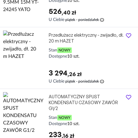
Dostępne
10 szt.
526
,40 zł
info
U Ciebie
piątek - poniedziałek
Przedłużacz elektryczny - zwijadło, dł.
20 m HAZET
Stan
NOWY
Dostępne
10 szt.
3 294
,26 zł
info
U Ciebie
piątek - poniedziałek
AUTOMATYCZNY SPUST
KONDENSATU CZASOWY ZAWÓR
G1/2
Stan
NOWY
Dostępne
10 szt.
233
,16 zł