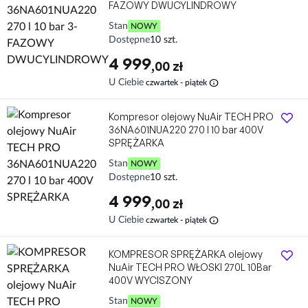
FAZOWY DWUCYLINDROWY
Stan
NOWY
Dostępne
10 szt.
4 999
,00 zł
info
U Ciebie
czwartek - piątek
Kompresor olejowy NuAir TECH PRO
36NA601NUA220 270 l 10 bar 400V
SPRĘŻARKA
Stan
NOWY
Dostępne
10 szt.
4 999
,00 zł
info
U Ciebie
czwartek - piątek
KOMPRESOR SPRĘŻARKA olejowy
NuAir TECH PRO WŁOSKI 270L 10Bar
400V WYCISZONY
Stan
NOWY