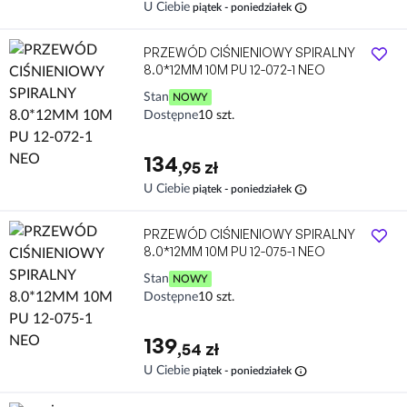
info
U Ciebie
piątek - poniedziałek
PRZEWÓD CIŚNIENIOWY SPIRALNY
8.0*12MM 10M PU 12-072-1 NEO
Stan
NOWY
Dostępne
10 szt.
134
,95 zł
info
U Ciebie
piątek - poniedziałek
PRZEWÓD CIŚNIENIOWY SPIRALNY
8.0*12MM 10M PU 12-075-1 NEO
Stan
NOWY
Dostępne
10 szt.
139
,54 zł
info
U Ciebie
piątek - poniedziałek