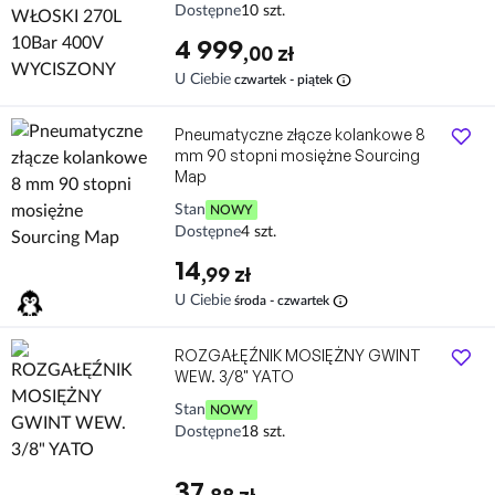
Dostępne
10 szt.
4 999
,00 zł
info
U Ciebie
czwartek - piątek
Pneumatyczne złącze kolankowe 8
mm 90 stopni mosiężne Sourcing
Map
Stan
NOWY
Dostępne
4 szt.
14
,99 zł
info
U Ciebie
środa - czwartek
ROZGAŁĘŹNIK MOSIĘŻNY GWINT
WEW. 3/8" YATO
Stan
NOWY
Dostępne
18 szt.
37