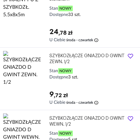
Stan
NOWY
Dostępne
33 szt.
24
,78 zł
info
U Ciebie
środa - czwartek
SZYBKOZŁĄCZE GNIAZDO D GWINT
ZEWN. 1/2
Stan
NOWY
Dostępne
3 szt.
9
,72 zł
info
U Ciebie
środa - czwartek
SZYBKOZŁĄCZE GNIAZDO D GWINT
WEWN. 1/2
Stan
NOWY
Dostępne
5 szt.