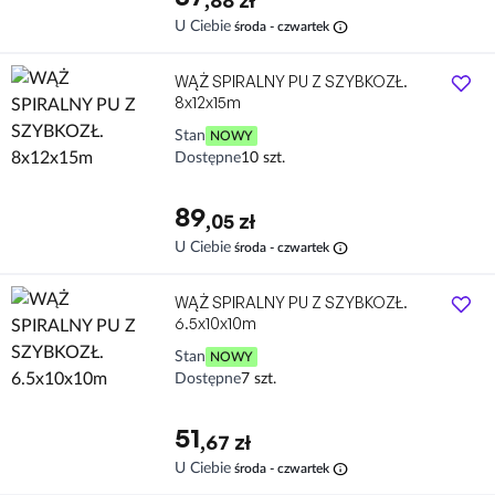
,88 zł
info
U Ciebie
środa - czwartek
WĄŻ SPIRALNY PU Z SZYBKOZŁ.
8x12x15m
Stan
NOWY
Dostępne
10 szt.
89
,05 zł
info
U Ciebie
środa - czwartek
WĄŻ SPIRALNY PU Z SZYBKOZŁ.
6.5x10x10m
Stan
NOWY
Dostępne
7 szt.
51
,67 zł
info
U Ciebie
środa - czwartek