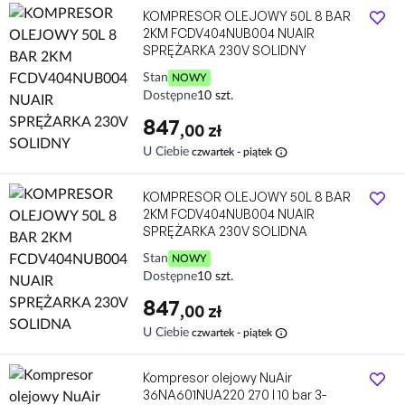
KOMPRESOR OLEJOWY 50L 8 BAR
2KM FCDV404NUB004 NUAIR
SPRĘŻARKA 230V SOLIDNY
Stan
NOWY
Dostępne
10 szt.
847
,00 zł
info
U Ciebie
czwartek - piątek
KOMPRESOR OLEJOWY 50L 8 BAR
2KM FCDV404NUB004 NUAIR
SPRĘŻARKA 230V SOLIDNA
Stan
NOWY
Dostępne
10 szt.
847
,00 zł
info
U Ciebie
czwartek - piątek
Kompresor olejowy NuAir
36NA601NUA220 270 l 10 bar 3-