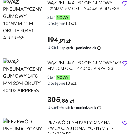
WĄŻ PNEUMATYCZNY GUMOWY
10*6MM 15M OKUTY 40461 AIRPRESS
Stan
NOWY
Dostępne
10 szt.
194
,91 zł
info
U Ciebie
piątek - poniedziałek
WĄŻ PNEUMATYCZNY GUMOWY 14*8
MM 20M OKUTY 40402 AIRPRESS
Stan
NOWY
Dostępne
10 szt.
305
,86 zł
info
U Ciebie
piątek - poniedziałek
PRZEWÓD PNEUMATYCZNY NA
ZWIJAKU AUTOMATYCZNYM YT-
24242 YATO