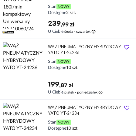
Stan
NOWY
Dostępne
2 szt.
239
,99 zł
info
U Ciebie
środa - czwartek
WĄŻ PNEUMATYCZNY HYBRYDOWY
YATO YT-24236
Stan
NOWY
Dostępne
10 szt.
199
,87 zł
info
U Ciebie
piątek - poniedziałek
WĄŻ PNEUMATYCZNY HYBRYDOWY
YATO YT-24234
Stan
NOWY
Dostępne
10 szt.