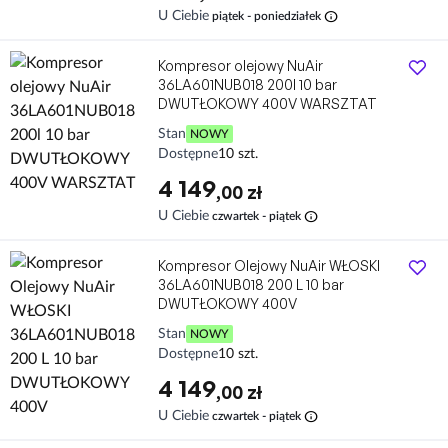
info
U Ciebie
piątek - poniedziałek
Kompresor olejowy NuAir
36LA601NUB018 200l 10 bar
DWUTŁOKOWY 400V WARSZTAT
Stan
NOWY
Dostępne
10 szt.
4 149
,00 zł
info
U Ciebie
czwartek - piątek
Kompresor Olejowy NuAir WŁOSKI
36LA601NUB018 200 L 10 bar
DWUTŁOKOWY 400V
Stan
NOWY
Dostępne
10 szt.
4 149
,00 zł
info
U Ciebie
czwartek - piątek