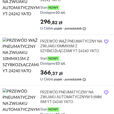
Stan
NOWY
Dostępne
10 szt.
296
,82 zł
info
U Ciebie
piątek - poniedziałek
PRZEWÓD WĄŻ PNEUMATYCZNY NA
ZWIJAKU 10MMX15M Z
SZYBKOZŁĄCZAMI YT-24240 YATO
Stan
NOWY
Dostępne
10 szt.
366
,37 zł
info
U Ciebie
piątek - poniedziałek
PRZEWÓD PNEUMATYCZNY NA
ZWIJAKU AUTOMATYCZNYM 9.5MM
15M YT-24245 YATO
Stan
NOWY