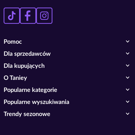
expand_more
Pomoc
expand_more
Dla sprzedawców
expand_more
Dla kupujących
expand_more
O Taniey
expand_more
Popularne kategorie
expand_more
Popularne wyszukiwania
expand_more
Trendy sezonowe