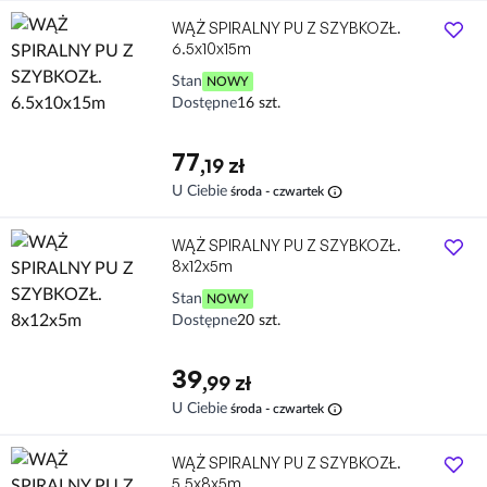
WĄŻ SPIRALNY PU Z SZYBKOZŁ.
6.5x10x15m
Stan
NOWY
Dostępne
16 szt.
77
,19 zł
info
U Ciebie
środa - czwartek
WĄŻ SPIRALNY PU Z SZYBKOZŁ.
8x12x5m
Stan
NOWY
Dostępne
20 szt.
39
,99 zł
info
U Ciebie
środa - czwartek
WĄŻ SPIRALNY PU Z SZYBKOZŁ.
5.5x8x5m