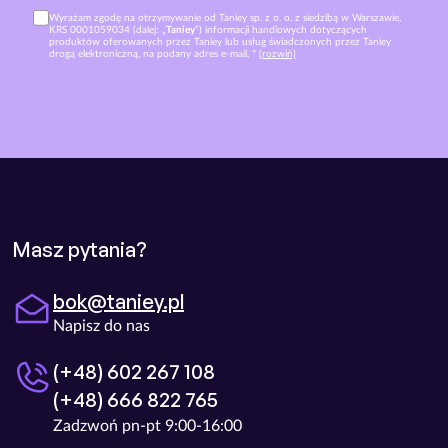
Wyrażam zgodę na otrzymywanie od Taniey sp. z o. o. z siedzibą w Warszawie,
KRS 0001059034 (dalej: „
Taniey
”) informacji handlowych dotyczących
produktów oferowanych przez Taniey lub usług świadczonych przez Taniey
drogą elektroniczną, na podany adres e-mail. *
(rozwiń)
Masz pytania?
bok@taniey.pl
Napisz do nas
(+48) 602 267 108
(+48) 666 822 765
Zadzwoń pn-pt 9:00-16:00