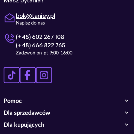
Masz pytania?
bok@taniey.pl
Napisz do nas
(+48) 602 267 108
(+48) 666 822 765
Zadzwoń pn-pt 9:00-16:00
expand_more
Pomoc
expand_more
Dla sprzedawców
expand_more
Dla kupujących