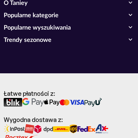
expand_more
O Taniey
expand_more
Popularne kategorie
expand_more
Popularne wyszukiwania
expand_more
Trendy sezonowe
Łatwe płatności z:
Wygodna dostawa z: