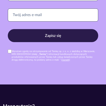
Zapisz się
Wyrażam zgodę na otrzymywanie od Taniey sp. z o. o. z siedzibą w Warszawie,
KRS 0001059034 (dalej: „
Taniey
”) informacji handlowych dotyczących
produktów oferowanych przez Taniey lub usług świadczonych przez Taniey
drogą elektroniczną, na podany adres e-mail. *
(rozwiń)