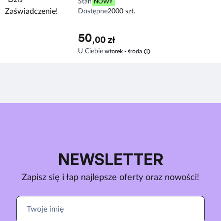
Stan
NOWY
Dostępne
2000 szt.
50
,00 zł
info
U Ciebie
wtorek - środa
NEWSLETTER
Zapisz się i łap najlepsze oferty oraz nowości!