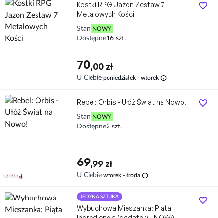
Kostki RPG Jazon Zestaw 7
Metalowych Kości
Stan
NOWY
Dostępne
16 szt.
70
,00 zł
info
U Ciebie
poniedziałek - wtorek
Rebel: Orbis - Ułóż Świat na Nowo!
Stan
NOWY
Dostępne
2 szt.
69
,99 zł
info
U Ciebie
wtorek - środa
JEDYNA SZTUKA
Wybuchowa Mieszanka: Piąta
Ingrediencja (dodatek) - NOWA,