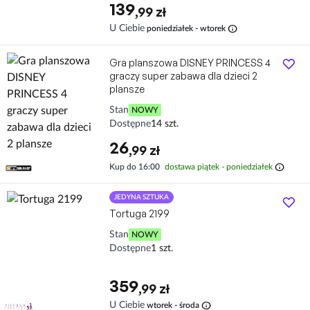
139
,99 zł
info
U Ciebie
poniedziałek - wtorek
Gra planszowa DISNEY PRINCESS 4
graczy super zabawa dla dzieci 2
plansze
Stan
NOWY
Dostępne
14 szt.
26
,99 zł
info
Kup do 16:00
dostawa piątek - poniedziałek
JEDYNA SZTUKA
Tortuga 2199
Stan
NOWY
Dostępne
1 szt.
359
,99 zł
info
U Ciebie
wtorek - środa