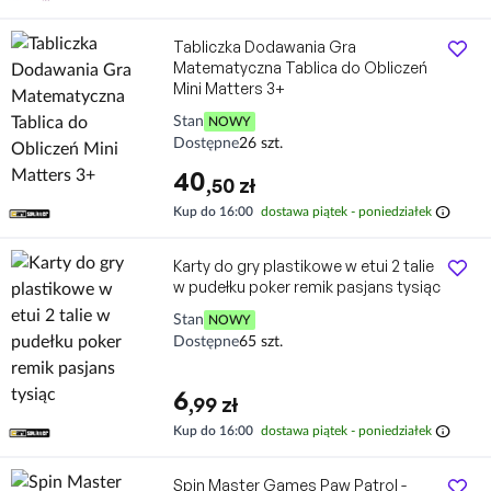
Tabliczka Dodawania Gra
Matematyczna Tablica do Obliczeń
Mini Matters 3+
Stan
NOWY
Dostępne
26 szt.
40
,50 zł
info
Kup do 16:00
dostawa piątek - poniedziałek
Karty do gry plastikowe w etui 2 talie
w pudełku poker remik pasjans tysiąc
Stan
NOWY
Dostępne
65 szt.
6
,99 zł
info
Kup do 16:00
dostawa piątek - poniedziałek
Spin Master Games Paw Patrol -