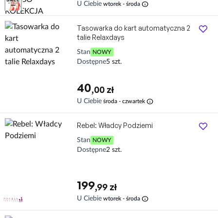
Darmowa dostawa
Tasowarka do kart automatyczna 2
talie Relaxdays
Stan
NOWY
Dostępne
5 szt.
40
,00 zł
info
U Ciebie
środa - czwartek
Rebel: Władcy Podziemi
Stan
NOWY
Dostępne
2 szt.
199
,99 zł
info
U Ciebie
wtorek - środa