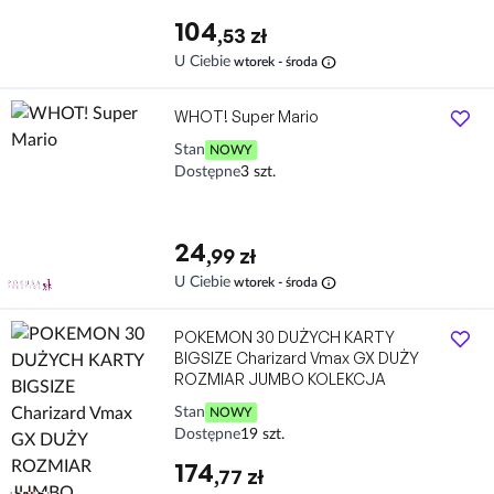
104
,53 zł
info
U Ciebie
wtorek - środa
WHOT! Super Mario
Stan
NOWY
Dostępne
3 szt.
24
,99 zł
info
U Ciebie
wtorek - środa
POKEMON 30 DUŻYCH KARTY
BIGSIZE Charizard Vmax GX DUŻY
ROZMIAR JUMBO KOLEKCJA
Stan
NOWY
Dostępne
19 szt.
174
,77 zł