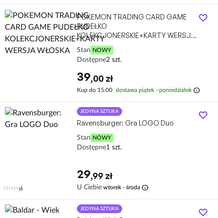
POKEMON TRADING CARD GAME
PUDEŁKO
KOLEKCJONERSKIE+KARTY WERSJA
WŁOSKA
Stan
NOWY
Dostępne
2 szt.
39
,00 zł
info
Kup do 15:00
dostawa piątek - poniedziałek
JEDYNA SZTUKA
Ravensburger: Gra LOGO Duo
Stan
NOWY
Dostępne
1 szt.
29
,99 zł
info
U Ciebie
wtorek - środa
JEDYNA SZTUKA