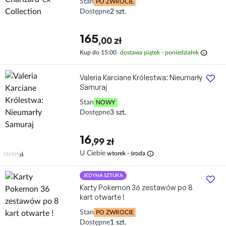
Stan
PO ZWROCIE
Dostępne
2 szt.
165
,00 zł
info
Kup do 15:00
dostawa piątek - poniedziałek
Valeria Karciane Królestwa: Nieumarły
Samuraj
Stan
NOWY
Dostępne
3 szt.
16
,99 zł
info
U Ciebie
wtorek - środa
JEDYNA SZTUKA
Karty Pokemon 36 zestawów po 8
kart otwarte !
Stan
PO ZWROCIE
Dostępne
1 szt.