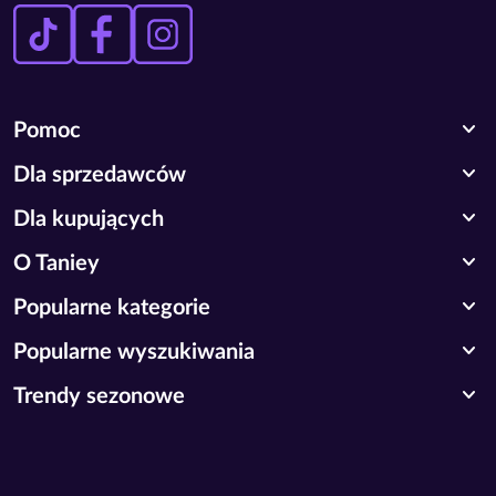
expand_more
Pomoc
expand_more
Dla sprzedawców
expand_more
Dla kupujących
expand_more
O Taniey
expand_more
Popularne kategorie
expand_more
Popularne wyszukiwania
expand_more
Trendy sezonowe