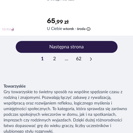
65
,99 zł
info
U Ciebie
wtorek - środa
Następna strona
1
2
...
62
Towarzyskie
Gry towarzyskie to świetny sposób na wspólne spędzanie czasu z
rodziną i znajomymi. Pozwalają łączyć zabawę z rywalizacją,
współpracą oraz rozwijaniem refleksu, logicznego myślenia i
umiejętności społecznych. To kategoria, która sprawdza się zarówno
podczas spokojnych wieczorów w domu, jak i na spotkaniach,
imprezach czy rodzinnych wyjazdach. Dzięki dużej różnorodności
łatwo dopasować grę do wieku graczy, liczby uczestników i
ulubionego stylu rozgrywki.