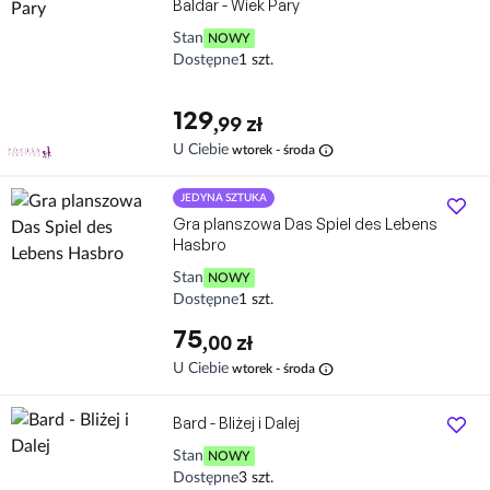
Baldar - Wiek Pary
Stan
NOWY
Dostępne
1 szt.
129
,99 zł
info
U Ciebie
wtorek - środa
JEDYNA SZTUKA
Gra planszowa Das Spiel des Lebens
Hasbro
Stan
NOWY
Dostępne
1 szt.
75
,00 zł
info
U Ciebie
wtorek - środa
Bard - Bliżej i Dalej
Stan
NOWY
Dostępne
3 szt.