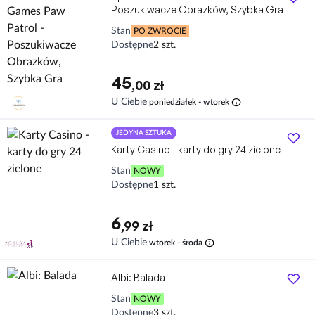
Poszukiwacze Obrazków, Szybka Gra
Stan
PO ZWROCIE
Dostępne
2 szt.
45
,00 zł
info
U Ciebie
poniedziałek - wtorek
JEDYNA SZTUKA
Karty Casino - karty do gry 24 zielone
Stan
NOWY
Dostępne
1 szt.
6
,99 zł
info
U Ciebie
wtorek - środa
Albi: Balada
Stan
NOWY
Dostępne
3 szt.