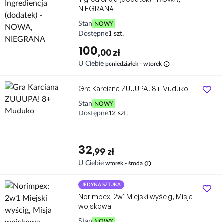
NIEGRANA
Stan
NOWY
Dostępne
1 szt.
100
,00 zł
info
U Ciebie
poniedziałek - wtorek
Gra Karciana ZUUUPA! 8+ Muduko
Stan
NOWY
Dostępne
12 szt.
32
,99 zł
info
U Ciebie
wtorek - środa
JEDYNA SZTUKA
Norimpex: 2w1 Miejski wyścig, Misja
wojskowa
Stan
NOWY