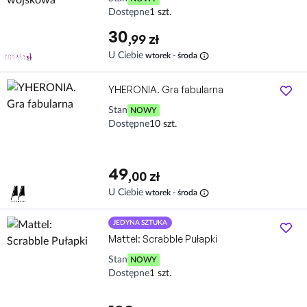
Dostępne
1 szt.
30
,99 zł
info
U Ciebie
wtorek - środa
YHERONIA. Gra fabularna
Stan
NOWY
Dostępne
10 szt.
49
,00 zł
info
U Ciebie
wtorek - środa
JEDYNA SZTUKA
Mattel: Scrabble Pułapki
Stan
NOWY
Dostępne
1 szt.