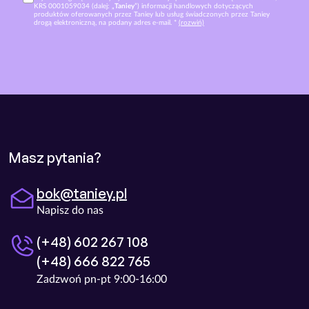
KRS 0001059034 (dalej: „
Taniey
”) informacji handlowych dotyczących
produktów oferowanych przez Taniey lub usług świadczonych przez Taniey
drogą elektroniczną, na podany adres e-mail. *
(rozwiń)
Masz pytania?
bok@taniey.pl
Napisz do nas
(+48) 602 267 108
(+48) 666 822 765
Zadzwoń pn-pt 9:00-16:00