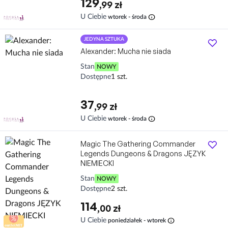
129
,99 zł
info
U Ciebie
wtorek - środa
JEDYNA SZTUKA
Alexander: Mucha nie siada
Stan
NOWY
Dostępne
1 szt.
37
,99 zł
info
U Ciebie
wtorek - środa
Magic The Gathering Commander
Legends Dungeons & Dragons JĘZYK
NIEMIECKI
Stan
NOWY
Dostępne
2 szt.
114
,00 zł
info
U Ciebie
poniedziałek - wtorek