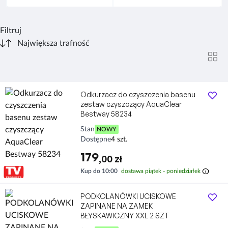
Filtruj
Odkurzacz do czyszczenia basenu
zestaw czyszczący AquaClear
Bestway 58234
Stan
NOWY
Dostępne
4 szt.
179
,00 zł
info
Kup do 10:00
dostawa piątek - poniedziałek
PODKOLANÓWKI UCISKOWE
ZAPINANE NA ZAMEK
BŁYSKAWICZNY XXL 2 SZT