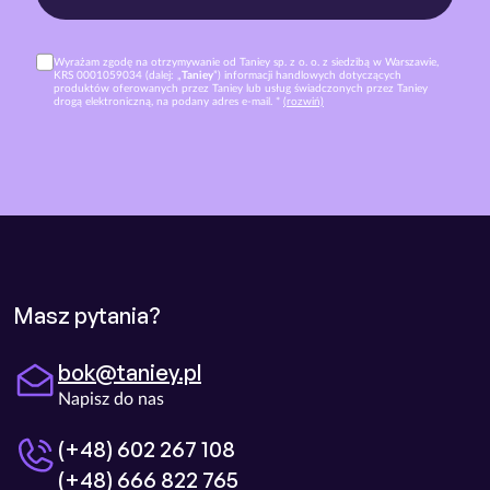
Wyrażam zgodę na otrzymywanie od Taniey sp. z o. o. z siedzibą w Warszawie,
KRS 0001059034 (dalej: „
Taniey
”) informacji handlowych dotyczących
produktów oferowanych przez Taniey lub usług świadczonych przez Taniey
drogą elektroniczną, na podany adres e-mail. *
(rozwiń)
Masz pytania?
bok@taniey.pl
Napisz do nas
(+48) 602 267 108
(+48) 666 822 765