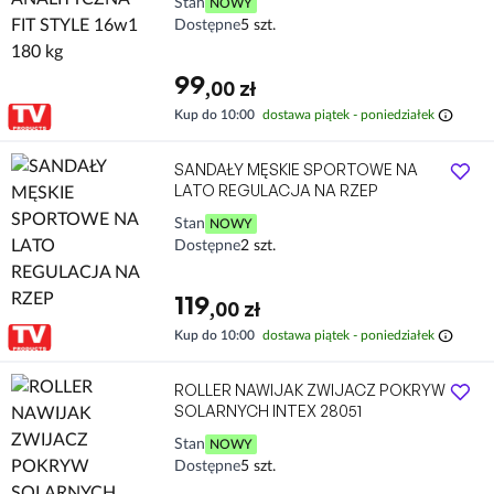
Stan
NOWY
Dostępne
5 szt.
99
,00 zł
info
Kup do 10:00
dostawa piątek - poniedziałek
SANDAŁY MĘSKIE SPORTOWE NA
LATO REGULACJA NA RZEP
Stan
NOWY
Dostępne
2 szt.
119
,00 zł
info
Kup do 10:00
dostawa piątek - poniedziałek
ROLLER NAWIJAK ZWIJACZ POKRYW
SOLARNYCH INTEX 28051
Stan
NOWY
Dostępne
5 szt.