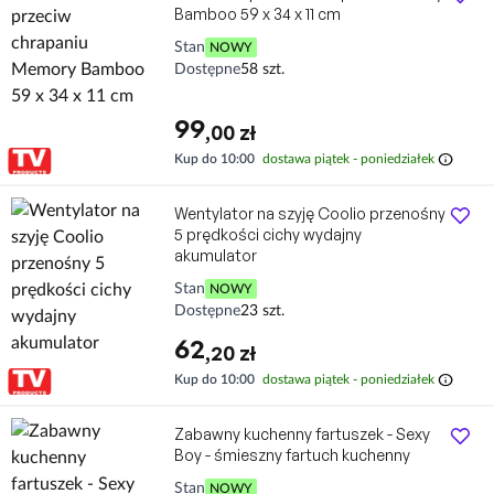
Bamboo 59 x 34 x 11 cm
Stan
NOWY
Dostępne
58 szt.
99
,00 zł
info
Kup do 10:00
dostawa piątek - poniedziałek
Wentylator na szyję Coolio przenośny
5 prędkości cichy wydajny
akumulator
Stan
NOWY
Dostępne
23 szt.
62
,20 zł
info
Kup do 10:00
dostawa piątek - poniedziałek
Zabawny kuchenny fartuszek - Sexy
Boy - śmieszny fartuch kuchenny
Stan
NOWY