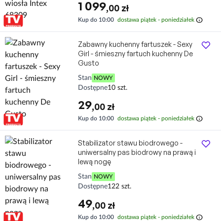
1 099
,00 zł
info
Kup do 10:00
dostawa piątek - poniedziałek
Zabawny kuchenny fartuszek - Sexy
Girl - śmieszny fartuch kuchenny De
Gusto
Stan
NOWY
Dostępne
10 szt.
29
,00 zł
info
Kup do 10:00
dostawa piątek - poniedziałek
Stabilizator stawu biodrowego -
uniwersalny pas biodrowy na prawą i
lewą nogę
Stan
NOWY
Dostępne
122 szt.
49
,00 zł
info
Kup do 10:00
dostawa piątek - poniedziałek