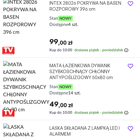
INTEX 28026 POKRYWA NA BASEN
ROZPOROWY 396 cm
Stan
NOWY
Dostępne
4 szt.
99
,00 zł
info
Kup do 10:00
dostawa piątek - poniedziałek
MATA ŁAZIENKOWA DYWANIK
SZYBKOSCHNĄCY CHŁONNY
ANTYPOŚLIZGOWY 50x80 cm
Stan
NOWY
Dostępne
14 szt.
49
,00 zł
info
Kup do 10:00
dostawa piątek - poniedziałek
LASKA SKŁADANA Z LAMPKĄ LED I
ALARMEM