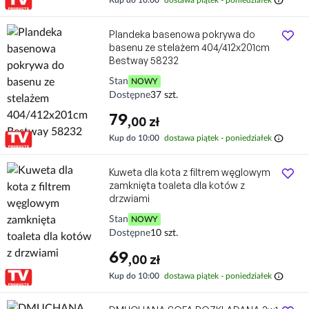
Plandeka basenowa pokrywa do
basenu ze stelażem 404/412x201cm
Bestway 58232
Stan
NOWY
Dostępne
37 szt.
79
,00 zł
info
Kup do 10:00
dostawa piątek - poniedziałek
Kuweta dla kota z filtrem węglowym
zamknięta toaleta dla kotów z
drzwiami
Stan
NOWY
Dostępne
10 szt.
69
,00 zł
info
Kup do 10:00
dostawa piątek - poniedziałek