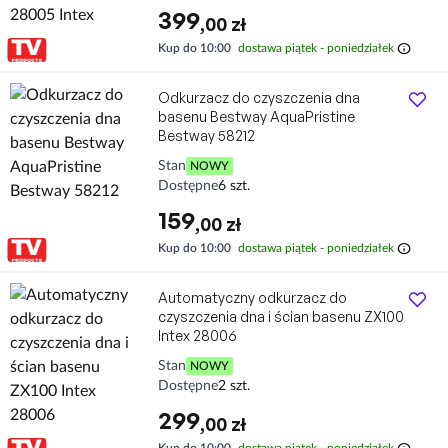
399
,00 zł
info
Kup do 10:00
dostawa piątek - poniedziałek
Odkurzacz do czyszczenia dna
basenu Bestway AquaPristine
Bestway 58212
Stan
NOWY
Dostępne
6 szt.
159
,00 zł
info
Kup do 10:00
dostawa piątek - poniedziałek
Automatyczny odkurzacz do
czyszczenia dna i ścian basenu ZX100
Intex 28006
Stan
NOWY
Dostępne
2 szt.
299
,00 zł
info
Kup do 10:00
dostawa piątek - poniedziałek