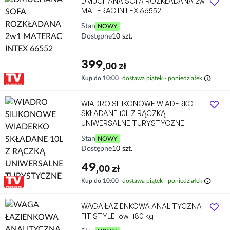
DMUCHANA SOFA ROZKŁADANA 2w1
MATERAC INTEX 66552
Stan
NOWY
Dostępne
10 szt.
399
,00 zł
info
Kup do 10:00
dostawa piątek - poniedziałek
WIADRO SILIKONOWE WIADERKO
SKŁADANE 10L Z RĄCZKĄ
UNIWERSALNE TURYSTYCZNE
Stan
NOWY
Dostępne
10 szt.
49
,00 zł
info
Kup do 10:00
dostawa piątek - poniedziałek
WAGA ŁAZIENKOWA ANALITYCZNA
FIT STYLE 16w1 180 kg