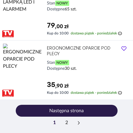
Stan
NOWY
Dostępne
65 szt.
79
,00 zł
info
Kup do 10:00
dostawa piątek - poniedziałek
ERGONOMICZNE OPARCIE POD
PLECY
Stan
NOWY
Dostępne
30 szt.
35
,90 zł
info
Kup do 10:00
dostawa piątek - poniedziałek
Następna strona
1
2