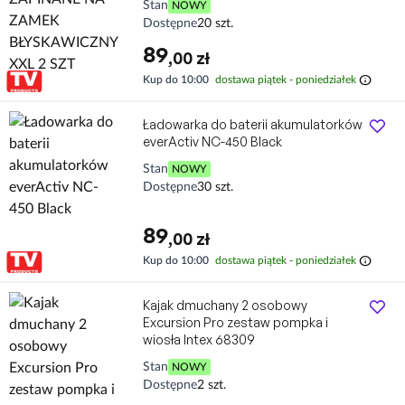
Stan
NOWY
Dostępne
20 szt.
89
,00 zł
info
Kup do 10:00
dostawa piątek - poniedziałek
Ładowarka do baterii akumulatorków
everActiv NC-450 Black
Stan
NOWY
Dostępne
30 szt.
89
,00 zł
info
Kup do 10:00
dostawa piątek - poniedziałek
Kajak dmuchany 2 osobowy
Excursion Pro zestaw pompka i
wiosła Intex 68309
Stan
NOWY
Dostępne
2 szt.