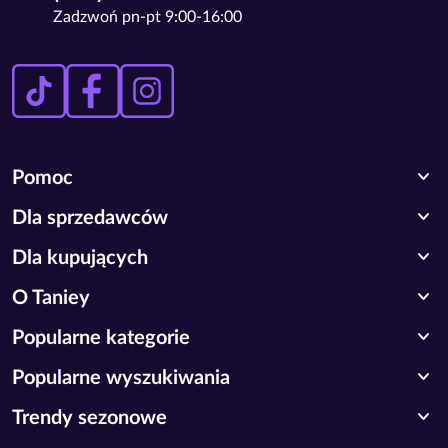
Zadzwoń pn-pt 9:00-16:00
expand_more
Pomoc
expand_more
Dla sprzedawców
expand_more
Dla kupujących
expand_more
O Taniey
expand_more
Popularne kategorie
expand_more
Popularne wyszukiwania
expand_more
Trendy sezonowe