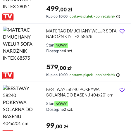
499
,00 zł
info
Kup do 10:00
dostawa piątek - poniedziałek
MATERAC DMUCHANY WELUR SOFA
NAROŻNIK INTEX 68575
Stan
NOWY
Dostępne
4 szt.
579
,00 zł
info
Kup do 10:00
dostawa piątek - poniedziałek
BESTWAY 58240 POKRYWA
SOLARNA DO BASENU 404x201 cm
Stan
NOWY
Dostępne
2 szt.
99
,00 zł