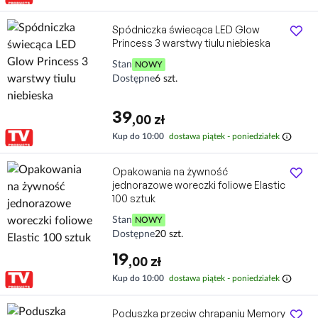
Spódniczka świecąca LED Glow
Princess 3 warstwy tiulu niebieska
Stan
NOWY
Dostępne
6 szt.
39
,00 zł
info
Kup do 10:00
dostawa piątek - poniedziałek
Opakowania na żywność
jednorazowe woreczki foliowe Elastic
100 sztuk
Stan
NOWY
Dostępne
20 szt.
19
,00 zł
info
Kup do 10:00
dostawa piątek - poniedziałek
Poduszka przeciw chrapaniu Memory