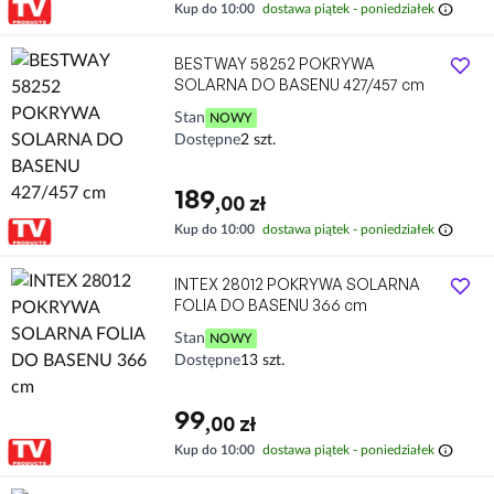
info
Kup do 10:00
dostawa piątek - poniedziałek
BESTWAY 58252 POKRYWA
SOLARNA DO BASENU 427/457 cm
Stan
NOWY
Dostępne
2 szt.
189
,00 zł
info
Kup do 10:00
dostawa piątek - poniedziałek
INTEX 28012 POKRYWA SOLARNA
FOLIA DO BASENU 366 cm
Stan
NOWY
Dostępne
13 szt.
99
,00 zł
info
Kup do 10:00
dostawa piątek - poniedziałek