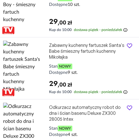
Dostępne
10 szt.
29
,00 zł
info
Kup do 10:00
dostawa piątek - poniedziałek
Zabawny kuchenny fartuszek Santa's
Babe śmieszny fartuch kuchenny
Mikołajka
Stan
NOWY
Dostępne
9 szt.
29
,00 zł
info
Kup do 10:00
dostawa piątek - poniedziałek
Odkurzacz automatyczny robot do
dna i ścian basenu Deluxe ZX300
28005 Intex
Stan
NOWY
Dostępne
4 szt.