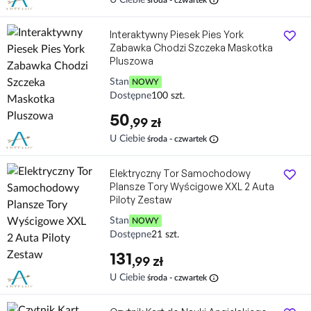
Interaktywny Piesek Pies York
Zabawka Chodzi Szczeka Maskotka
Pluszowa
Stan
NOWY
Dostępne
100 szt.
50
,99 zł
info
U Ciebie
środa - czwartek
Elektryczny Tor Samochodowy
Plansze Tory Wyścigowe XXL 2 Auta
Piloty Zestaw
Stan
NOWY
Dostępne
21 szt.
131
,99 zł
info
U Ciebie
środa - czwartek