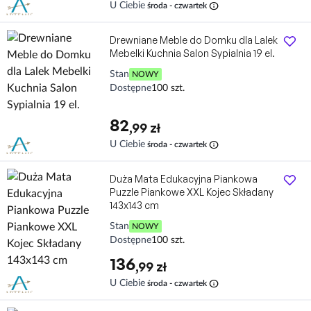
info
U Ciebie
środa - czwartek
Drewniane Meble do Domku dla Lalek
Mebelki Kuchnia Salon Sypialnia 19 el.
Stan
NOWY
Dostępne
100 szt.
82
,99 zł
info
U Ciebie
środa - czwartek
Duża Mata Edukacyjna Piankowa
Puzzle Piankowe XXL Kojec Składany
143x143 cm
Stan
NOWY
Dostępne
100 szt.
136
,99 zł
info
U Ciebie
środa - czwartek