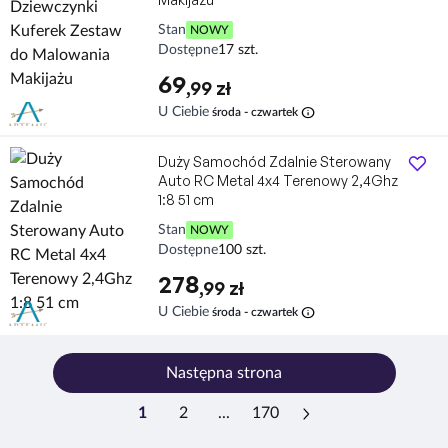
Stan
NOWY
Dostępne
17 szt.
69
,99 zł
info
U Ciebie
środa - czwartek
Duży Samochód Zdalnie Sterowany
Auto RC Metal 4x4 Terenowy 2,4Ghz
1:8 51 cm
Stan
NOWY
Dostępne
100 szt.
278
,99 zł
info
U Ciebie
środa - czwartek
Następna strona
1
2
...
170