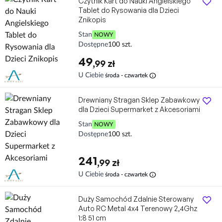
Czytnik Kart do Nauki Angielskiego
Tablet do Rysowania dla Dzieci
Znikopis
Stan
NOWY
Dostępne
100 szt.
49
,99 zł
info
U Ciebie
środa - czwartek
Drewniany Stragan Sklep Zabawkowy
dla Dzieci Supermarket z Akcesoriami
Stan
NOWY
Dostępne
100 szt.
241
,99 zł
info
U Ciebie
środa - czwartek
Duży Samochód Zdalnie Sterowany
Auto RC Metal 4x4 Terenowy 2,4Ghz
1:8 51 cm