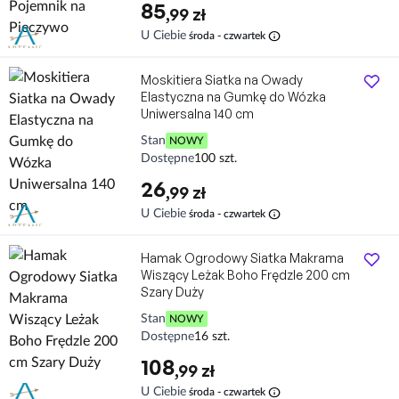
85
,99 zł
info
U Ciebie
środa - czwartek
Moskitiera Siatka na Owady
Elastyczna na Gumkę do Wózka
Uniwersalna 140 cm
Stan
NOWY
Dostępne
100 szt.
26
,99 zł
info
U Ciebie
środa - czwartek
Hamak Ogrodowy Siatka Makrama
Wiszący Leżak Boho Frędzle 200 cm
Szary Duży
Stan
NOWY
Dostępne
16 szt.
108
,99 zł
info
U Ciebie
środa - czwartek