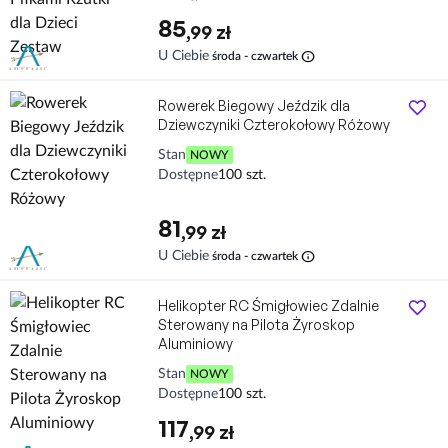
85
,99 zł
info
U Ciebie
środa - czwartek
Rowerek Biegowy Jeździk dla
Dziewczyniki Czterokołowy Różowy
Stan
NOWY
Dostępne
100 szt.
81
,99 zł
info
U Ciebie
środa - czwartek
Helikopter RC Śmigłowiec Zdalnie
Sterowany na Pilota Żyroskop
Aluminiowy
Stan
NOWY
Dostępne
100 szt.
117
,99 zł