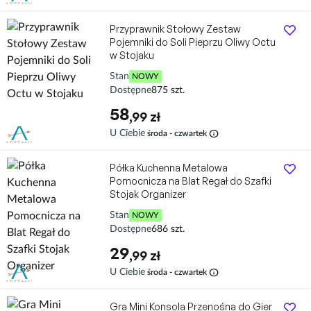
Przyprawnik Stołowy Zestaw
Pojemniki do Soli Pieprzu Oliwy Octu
w Stojaku
Stan
NOWY
Dostępne
875 szt.
58
,99 zł
info
U Ciebie
środa - czwartek
Półka Kuchenna Metalowa
Pomocnicza na Blat Regał do Szafki
Stojak Organizer
Stan
NOWY
Dostępne
686 szt.
29
,99 zł
info
U Ciebie
środa - czwartek
Gra Mini Konsola Przenośna do Gier