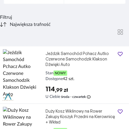
Filtruj
Jeździk Samochód Pchacz Autko
Czerwone Samochodzik Klakson
Dźwięki Auto
Stan
NOWY
Dostępne
42 szt.
114
,99 zł
info
U Ciebie
środa - czwartek
Duży Kosz Wiklinowy na Rower
Zakupy Koszyk Przedni na Kierownicę
+ Wkład