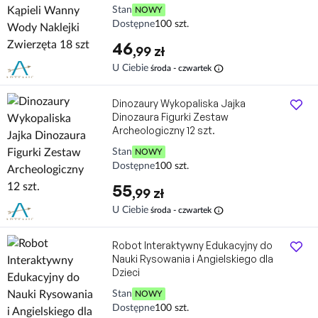
Stan
NOWY
Dostępne
100 szt.
46
,99 zł
info
U Ciebie
środa - czwartek
Dinozaury Wykopaliska Jajka
Dinozaura Figurki Zestaw
Archeologiczny 12 szt.
Stan
NOWY
Dostępne
100 szt.
55
,99 zł
info
U Ciebie
środa - czwartek
Robot Interaktywny Edukacyjny do
Nauki Rysowania i Angielskiego dla
Dzieci
Stan
NOWY
Dostępne
100 szt.