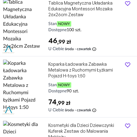
Tablica Magnetyczna Układanka
Edukacyjna Montessori Mozaika
26x26cm Zestaw
Stan
NOWY
Dostępne
100 szt.
46
,99 zł
info
U Ciebie
środa - czwartek
Koparka Ładowarka Zabawka
Metalowa z Ruchomymi Łyżkami
Pojazd H-toys 1:50
Stan
NOWY
Dostępne
90 szt.
74
,99 zł
info
U Ciebie
środa - czwartek
Kosmetyki dla Dzieci Dziewczynki
Kuferek Zestaw do Malowania
Makijażu