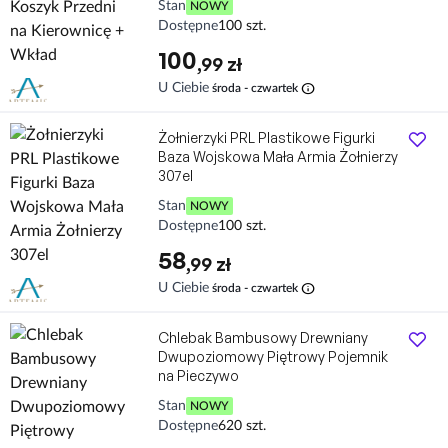
Stan
NOWY
Dostępne
100 szt.
100
,99 zł
info
U Ciebie
środa - czwartek
Żołnierzyki PRL Plastikowe Figurki
Baza Wojskowa Mała Armia Żołnierzy
307el
Stan
NOWY
Dostępne
100 szt.
58
,99 zł
info
U Ciebie
środa - czwartek
Chlebak Bambusowy Drewniany
Dwupoziomowy Piętrowy Pojemnik
na Pieczywo
Stan
NOWY
Dostępne
620 szt.