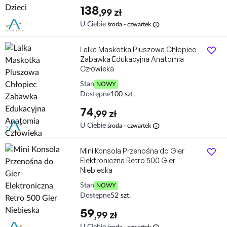
138
,99 zł
info
U Ciebie
środa - czwartek
Lalka Maskotka Pluszowa Chłopiec
Zabawka Edukacyjna Anatomia
Człowieka
Stan
NOWY
Dostępne
100 szt.
74
,99 zł
info
U Ciebie
środa - czwartek
Mini Konsola Przenośna do Gier
Elektroniczna Retro 500 Gier
Niebieska
Stan
NOWY
Dostępne
52 szt.
59
,99 zł
info
U Ciebie
środa - czwartek