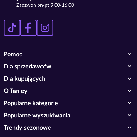
Zadzwoń pn-pt 9:00-16:00
expand_more
Pomoc
expand_more
Dla sprzedawców
expand_more
Dla kupujących
expand_more
O Taniey
expand_more
Popularne kategorie
expand_more
Popularne wyszukiwania
expand_more
Trendy sezonowe