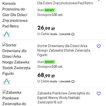
Dla Dzieci Zręcznościowa Pad Retro
Stan
NOWY
Dostępne
100 szt.
26
,99 zł
info
U Ciebie
środa - czwartek
Sorter Drewniany dla Dzieci Arka
Noego Zabawka Statek Zwierzęta
Figurki
Stan
NOWY
Dostępne
100 szt.
68
,99 zł
info
U Ciebie
środa - czwartek
Zabawka Piankowe Zwierzątka do
Kąpieli Wanny Wody Naklejki
Zwierzęta 18 szt