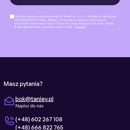
Wyrażam zgodę na otrzymywanie od Taniey sp. z o. o. z siedzibą w Warszawie,
KRS 0001059034 (dalej: „
Taniey
”) informacji handlowych dotyczących
produktów oferowanych przez Taniey lub usług świadczonych przez Taniey
drogą elektroniczną, na podany adres e-mail. *
(rozwiń)
Masz pytania?
bok@taniey.pl
Napisz do nas
(+48) 602 267 108
(+48) 666 822 765