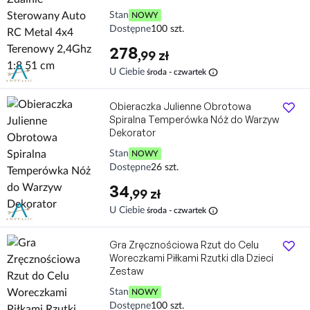
Stan
NOWY
Dostępne
100 szt.
278
,99 zł
info
U Ciebie
środa - czwartek
Obieraczka Julienne Obrotowa
Spiralna Temperówka Nóż do Warzyw
Dekorator
Stan
NOWY
Dostępne
26 szt.
34
,99 zł
info
U Ciebie
środa - czwartek
Gra Zręcznościowa Rzut do Celu
Woreczkami Piłkami Rzutki dla Dzieci
Zestaw
Stan
NOWY
Dostępne
100 szt.