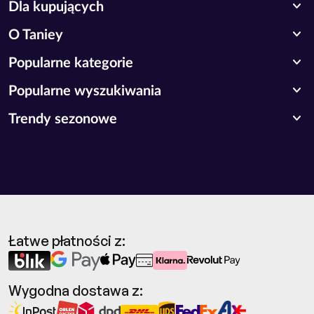
expand_more
Dla kupujących
expand_more
O Taniey
expand_more
Popularne kategorie
expand_more
Popularne wyszukiwania
expand_more
Trendy sezonowe
Łatwe płatności z:
Wygodna dostawa z: