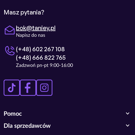
Masz pytania?
bok@taniey.pl
Napisz do nas
(+48) 602 267 108
(+48) 666 822 765
Zadzwoń pn-pt 9:00-16:00
expand_more
Pomoc
expand_more
Dla sprzedawców