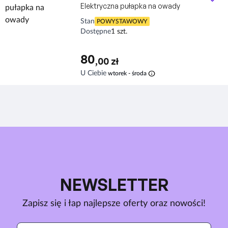
Elektryczna pułapka na owady
Stan
POWYSTAWOWY
Dostępne
1 szt.
80
,00 zł
info
U Ciebie
wtorek - środa
NEWSLETTER
Zapisz się i łap najlepsze oferty oraz nowości!