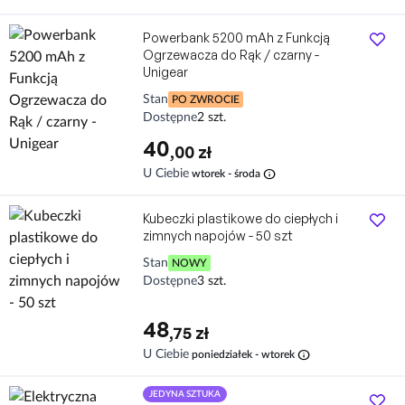
Powerbank 5200 mAh z Funkcją
Ogrzewacza do Rąk / czarny -
Unigear
Stan
PO ZWROCIE
Dostępne
2 szt.
40
,00 zł
info
U Ciebie
wtorek - środa
Kubeczki plastikowe do ciepłych i
zimnych napojów - 50 szt
Stan
NOWY
Dostępne
3 szt.
48
,75 zł
info
U Ciebie
poniedziałek - wtorek
JEDYNA SZTUKA