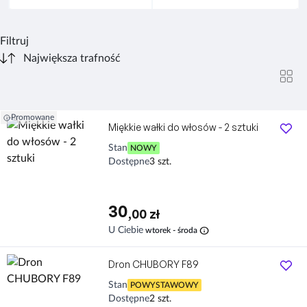
Filtruj
Promowane
Miękkie wałki do włosów - 2 sztuki
Stan
NOWY
Dostępne
3 szt.
30
,00 zł
info
U Ciebie
wtorek - środa
Dron CHUBORY F89
Stan
POWYSTAWOWY
Dostępne
2 szt.