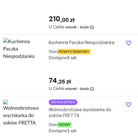
210
,00 zł
info
U Ciebie
wtorek - środa
Kuchenna Paczka Niespodzianka
Stan
POWYSTAWOWY
Dostępne
5 szt.
74
,25 zł
info
U Ciebie
wtorek - środa
JEDYNA SZTUKA
Wolnoobrotowa wyciskarka do
soków FRETTA
Stan
NOWY
Dostępne
1 szt.