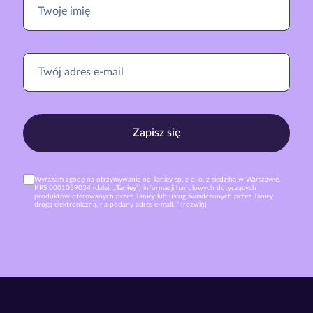
Zapisz się
Wyrażam zgodę na otrzymywanie od Taniey sp. z o. o. z siedzibą w Warszawie,
KRS 0001059034 (dalej: „
Taniey
”) informacji handlowych dotyczących
produktów oferowanych przez Taniey lub usług świadczonych przez Taniey
drogą elektroniczną, na podany adres e-mail. *
(rozwiń)