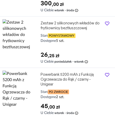
300
,00 zł
info
U Ciebie
wtorek - środa
Zestaw 2 silikonowych wkładów do
frytkownicy beztłuszczowej
Stan
POWYSTAWOWY
Dostępne
5 szt.
26
,25 zł
info
U Ciebie
poniedziałek - wtorek
Powerbank 5200 mAh z Funkcją
Ogrzewacza do Rąk / czarny -
Unigear
Stan
PO ZWROCIE
Dostępne
2 szt.
45
,00 zł
info
U Ciebie
wtorek - środa