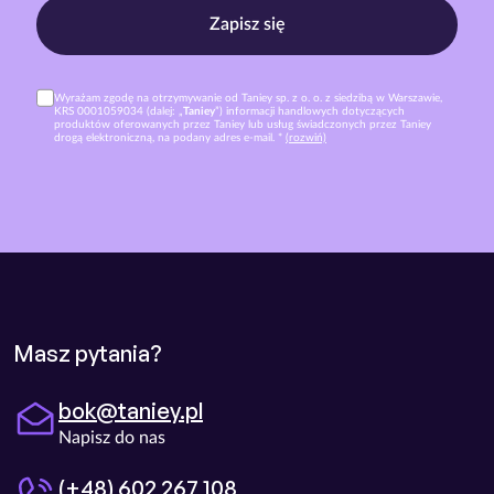
Zapisz się
Wyrażam zgodę na otrzymywanie od Taniey sp. z o. o. z siedzibą w Warszawie,
KRS 0001059034 (dalej: „
Taniey
”) informacji handlowych dotyczących
produktów oferowanych przez Taniey lub usług świadczonych przez Taniey
drogą elektroniczną, na podany adres e-mail. *
(rozwiń)
Masz pytania?
bok@taniey.pl
Napisz do nas
(+48) 602 267 108