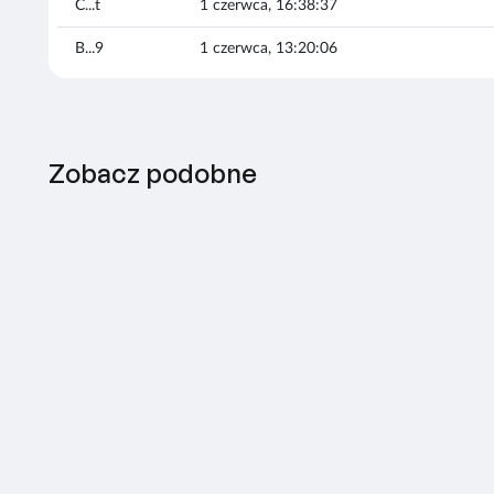
C...t
1 czerwca, 16:38:37
B...9
1 czerwca, 13:20:06
Zobacz podobne