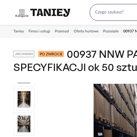
Kategorie
Taniey
Firma i usługi
Przemysł
Oferty hurtowe
Pozostałe
00937 
00937 NNW P
PO ZWROCIE
ARCHIWUM
SPECYFIKACJI ok 50 szt