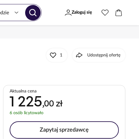
Zaloguj się
1
Udostępnij ofertę
Aktualna cena
1 225
,00 zł
6
osób licytowało
Zapytaj sprzedawcę