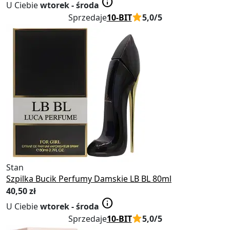
info
U Ciebie
wtorek - środa
Sprzedaje
10-BIT
5,0/5
Obserwowane
Obserwuj
Stan
Nowy
Szpilka Bucik Perfumy Damskie LB BL 80ml
40
,50 zł
info
U Ciebie
wtorek - środa
Sprzedaje
10-BIT
5,0/5