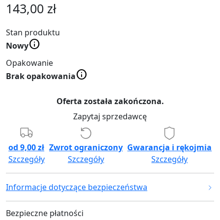
143
,00 zł
Stan produktu
info
Nowy
Opakowanie
info
Brak opakowania
Oferta została zakończona.
Zapytaj sprzedawcę
od 9,00 zł
Zwrot ograniczony
Gwarancja i rękojmia
Szczegóły
Szczegóły
Szczegóły
Informacje dotyczące bezpieczeństwa
Bezpieczne płatności