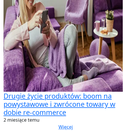
Drugie życie produktów: boom na
powystawowe i zwrócone towary w
dobie re-commerce
2 miesiące temu
Więcej