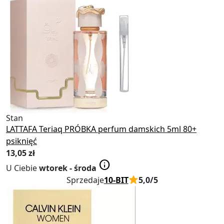
Obserwowane
Obserwuj
Stan
Nowy
LATTAFA Teriaq PRÓBKA perfum damskich 5ml 80+
psiknięć
13
,05 zł
info
U Ciebie
wtorek - środa
Sprzedaje
10-BIT
5,0/5
Obserwowane
Obserwuj