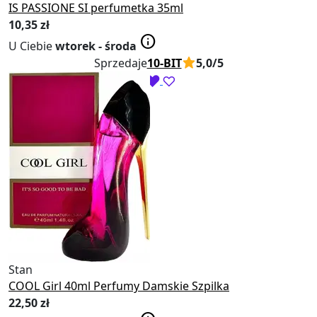
IS PASSIONE SI perfumetka 35ml
10
,35 zł
info
U Ciebie
wtorek - środa
Sprzedaje
10-BIT
5,0/5
Obserwowane
Obserwuj
Stan
Nowy
COOL Girl 40ml Perfumy Damskie Szpilka
22
,50 zł