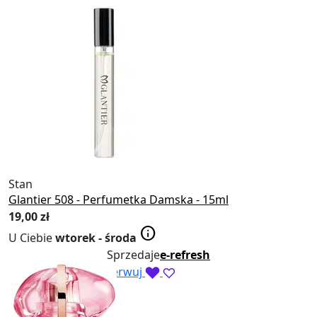
Stan
Nowy
Glantier 508 - Perfumetka Damska - 15ml
19
,00 zł
info
U Ciebie
wtorek - środa
Sprzedaje
e-refresh
Obserwowane
Obserwuj