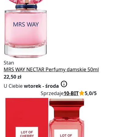
Stan
Nowy
MRS WAY NECTAR Perfumy damskie 50ml
22
,50 zł
info
U Ciebie
wtorek - środa
Sprzedaje
10-BIT
5,0/5
Obserwowane
Obserwuj