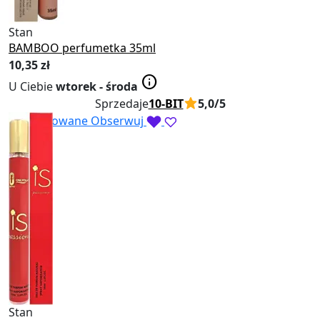
Stan
Nowy
BAMBOO perfumetka 35ml
10
,35 zł
info
U Ciebie
wtorek - środa
Sprzedaje
10-BIT
5,0/5
Obserwowane
Obserwuj
Stan
Nowy