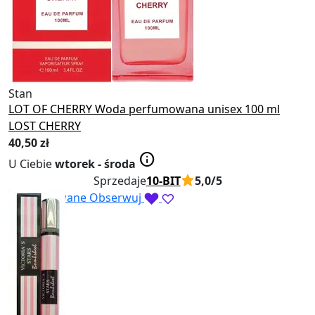
Stan
Nowy
LOT OF CHERRY Woda perfumowana unisex 100 ml
LOST CHERRY
40
,50 zł
info
U Ciebie
wtorek - środa
Sprzedaje
10-BIT
5,0/5
Obserwowane
Obserwuj