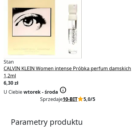
Stan
Nowy
CALVIN KLEIN Women intense Próbka perfum damskich
1,2ml
6
,30 zł
info
U Ciebie
wtorek - środa
Sprzedaje
10-BIT
5,0/5
Parametry produktu