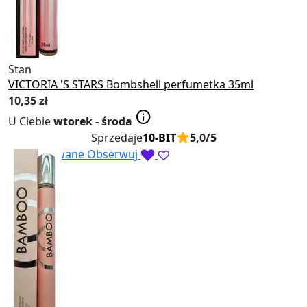
Stan
Nowy
VICTORIA 'S STARS Bombshell perfumetka 35ml
10
,35 zł
info
U Ciebie
wtorek - środa
Sprzedaje
10-BIT
5,0/5
Obserwowane
Obserwuj