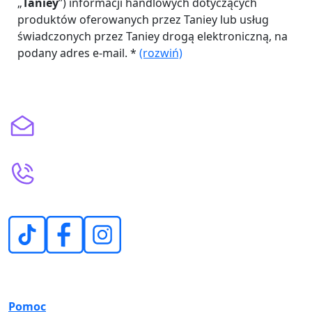
„
Taniey
”) informacji handlowych dotyczących
produktów oferowanych przez Taniey lub usług
świadczonych przez Taniey drogą elektroniczną, na
podany adres e-mail. *
(rozwiń)
Masz pytania?
bok@taniey.pl
Napisz do nas
(+48) 602 267 108
(+48) 666 822 765
Zadzwoń pn-pt 9:00-16:00
Pomoc