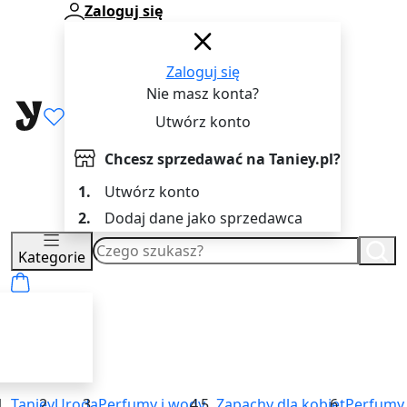
Zaloguj się
Zaloguj się
Nie masz konta?
Utwórz konto
Chcesz sprzedawać na Taniey.pl?
1.
Utwórz konto
2.
Dodaj dane jako sprzedawca
Kategorie
Taniey
Uroda
Perfumy i wody
...
Zapachy dla kobiet
Perfumy