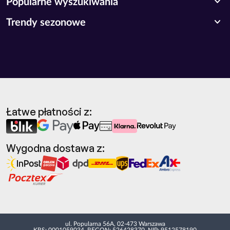
expand_more
Popularne wyszukiwania
expand_more
Trendy sezonowe
Łatwe płatności z:
Wygodna dostawa z:
ul. Popularna 56A, 02-473 Warszawa
KRS: 0001059034, REGON: 526428370, NIP: 9512578190