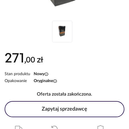
271
,00 zł
info
Stan produktu
Nowy
info
Opakowanie
Oryginalne
Oferta została zakończona.
Zapytaj sprzedawcę