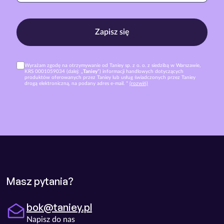
Zapisz się
Wyrażam zgodę na otrzymywanie od Taniey sp. z o. o. z siedzibą w Warszawie,
KRS 0001059034 (dalej: „
Taniey
”) informacji handlowych dotyczących
produktów oferowanych przez Taniey lub usług świadczonych przez Taniey
drogą elektroniczną, na podany adres e-mail. *
(rozwiń)
Masz pytania?
bok@taniey.pl
Napisz do nas