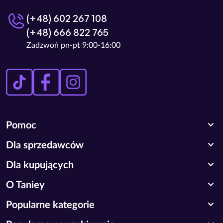
(+48) 602 267 108
(+48) 666 822 765
Zadzwoń pn-pt 9:00-16:00
expand_more
Pomoc
expand_more
Dla sprzedawców
expand_more
Dla kupujących
expand_more
O Taniey
expand_more
Popularne kategorie