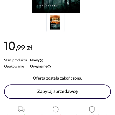
10
,99 zł
info
Stan produktu
Nowy
info
Opakowanie
Oryginalne
Oferta została zakończona.
Zapytaj sprzedawcę