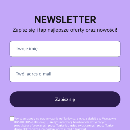
NEWSLETTER
Zapisz się i łap najlepsze oferty oraz nowości!
Zapisz się
Wyrażam zgodę na otrzymywanie od Taniey sp. z o. o. z siedzibą w Warszawie,
KRS 0001059034 (dalej: „
Taniey
”) informacji handlowych dotyczących
produktów oferowanych przez Taniey lub usług świadczonych przez Taniey
drogą elektroniczną, na podany adres e-mail. *
(rozwiń)