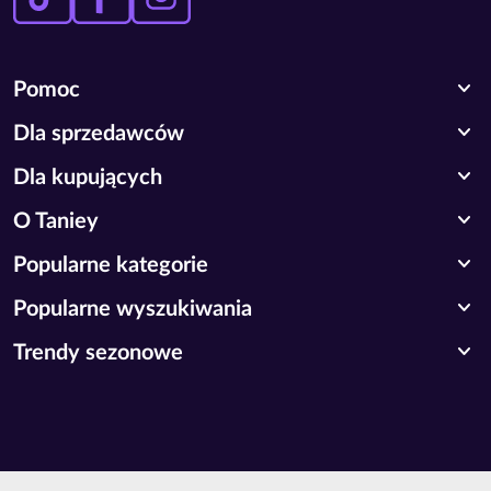
expand_more
Pomoc
expand_more
Dla sprzedawców
expand_more
Dla kupujących
expand_more
O Taniey
expand_more
Popularne kategorie
expand_more
Popularne wyszukiwania
expand_more
Trendy sezonowe