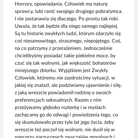
Horrory, opowiadania. Człowiek ma naturę
sprawcy, lubi ranić swojego drugiego pobratymca.
I nie zastanawia się dlaczego. Po prostu tak robi.
Uważa, że tak będzie dla niego samego najlepiej.
Są tu historie zwykłych ludzi, którym zdarzyło się
coś niesamowitego, strasznego, niepojętego. Coś,
na co patrzymy z przerażeniem. Jednocześnie
chcielibyśmy posiadać takie piekielne moce, by
czuć się tak wolnymi, jak większość bohaterów
niniejszego zbiorku. Wyjątkiem jest Zwykły
Człowiek, któremu nie zazdrościmy sytuacji, w
jakiej się znalazł, ale podziwiamy ujawnienie i siłę,
z jaką wreszcie powiadomił rodzinę o swoich
preferencjach seksualnych. Razem z nim
przeżywamy głęboko rozterkę i w myślach
zachęcamy go do odwagi i powiedzenia tego, co
się skumulowało przez tyle lat jego życia, żeby
wreszcie też poczuł się wolnym, nie dusił się w
pancerzu narzuconych zwyczajów moralnych i