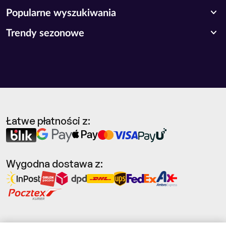
expand_more
Popularne wyszukiwania
expand_more
Trendy sezonowe
Łatwe płatności z:
Wygodna dostawa z: