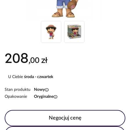
208
,00 zł
U Ciebie
środa - czwartek
info
Stan produktu
Nowy
info
Opakowanie
Oryginalne
Negocjuj cenę