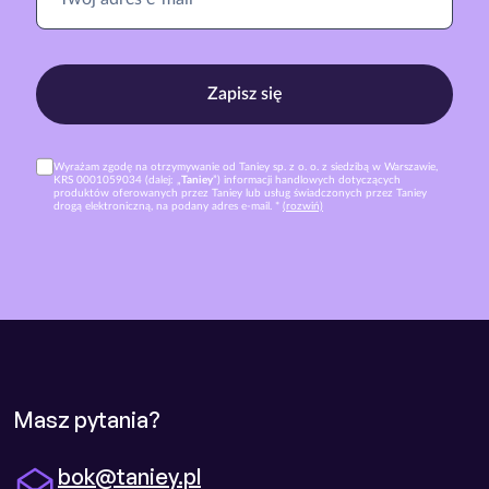
Zapisz się
Wyrażam zgodę na otrzymywanie od Taniey sp. z o. o. z siedzibą w Warszawie,
KRS 0001059034 (dalej: „
Taniey
”) informacji handlowych dotyczących
produktów oferowanych przez Taniey lub usług świadczonych przez Taniey
drogą elektroniczną, na podany adres e-mail. *
(rozwiń)
Masz pytania?
bok@taniey.pl