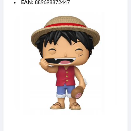
EAN:
889698872447