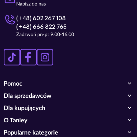
Napisz do nas
(+48) 602 267 108
(+48) 666 822 765
Zadzwoń pn-pt 9:00-16:00
expand_more
Pomoc
expand_more
Dla sprzedawców
expand_more
Dla kupujących
expand_more
O Taniey
expand_more
Popularne kategorie