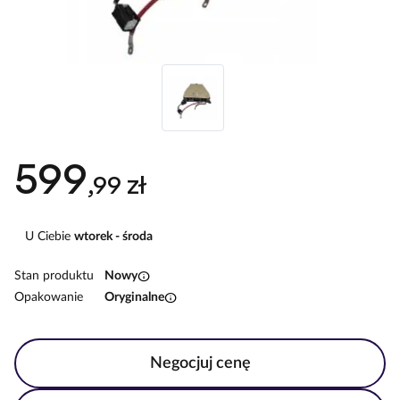
599
,99 zł
U Ciebie
wtorek - środa
info
Stan produktu
Nowy
info
Opakowanie
Oryginalne
Negocjuj cenę