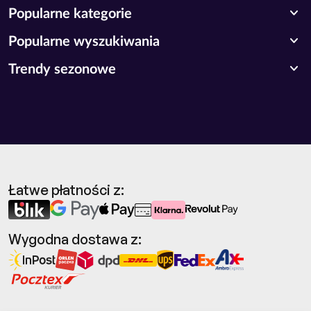
expand_more
Popularne kategorie
expand_more
Popularne wyszukiwania
expand_more
Trendy sezonowe
Łatwe płatności z:
Wygodna dostawa z: