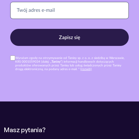
Zapisz się
Wyrażam zgodę na otrzymywanie od Taniey sp. z o. o. z siedzibą w Warszawie,
KRS 0001059034 (dalej: „
Taniey
”) informacji handlowych dotyczących
produktów oferowanych przez Taniey lub usług świadczonych przez Taniey
drogą elektroniczną, na podany adres e-mail. *
(rozwiń)
Masz pytania?