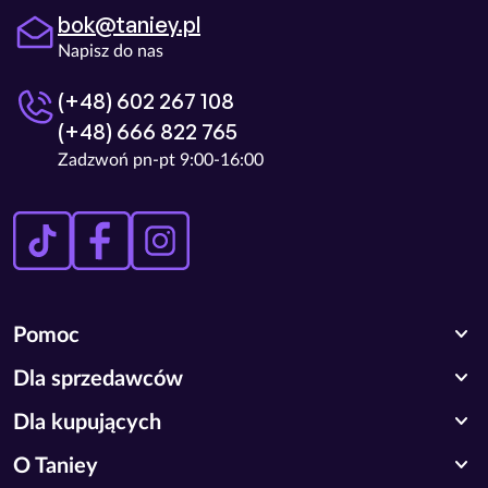
bok@taniey.pl
Napisz do nas
(+48) 602 267 108
(+48) 666 822 765
Zadzwoń pn-pt 9:00-16:00
expand_more
Pomoc
expand_more
Dla sprzedawców
expand_more
Dla kupujących
expand_more
O Taniey