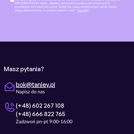
KRS 0001059034 (dalej: „
Taniey
”) informacji handlowych dotyczących
produktów oferowanych przez Taniey lub usług świadczonych przez Taniey
drogą elektroniczną, na podany adres e-mail. *
(rozwiń)
Masz pytania?
bok@taniey.pl
Napisz do nas
(+48) 602 267 108
(+48) 666 822 765
Zadzwoń pn-pt 9:00-16:00