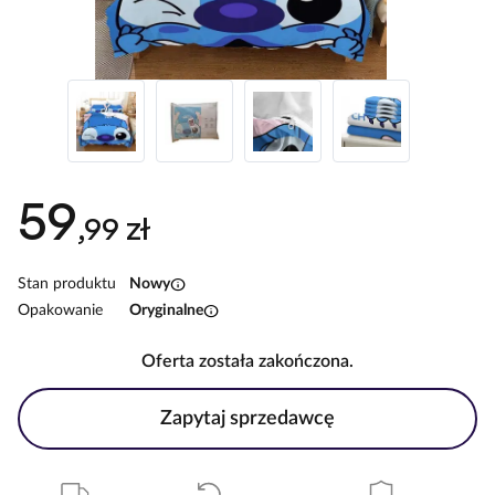
59
,99 zł
info
Stan produktu
Nowy
info
Opakowanie
Oryginalne
Oferta została zakończona.
Zapytaj sprzedawcę