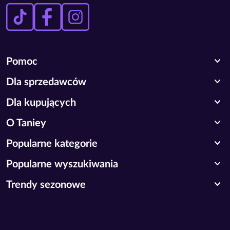
expand_more
Pomoc
expand_more
Dla sprzedawców
expand_more
Dla kupujących
expand_more
O Taniey
expand_more
Popularne kategorie
expand_more
Popularne wyszukiwania
expand_more
Trendy sezonowe