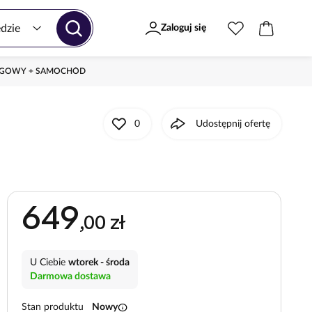
Zaloguj się
CIGOWY + SAMOCHÓD
0
Udostępnij ofertę
649
,00 zł
U Ciebie
wtorek - środa
Darmowa dostawa
info
Stan produktu
Nowy