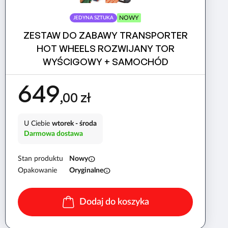
NOWY
JEDYNA SZTUKA
ZESTAW DO ZABAWY TRANSPORTER
HOT WHEELS ROZWIJANY TOR
WYŚCIGOWY + SAMOCHÓD
649
,00 zł
U Ciebie
wtorek - środa
Darmowa dostawa
info
Stan produktu
Nowy
info
Opakowanie
Oryginalne
Dodaj do koszyka