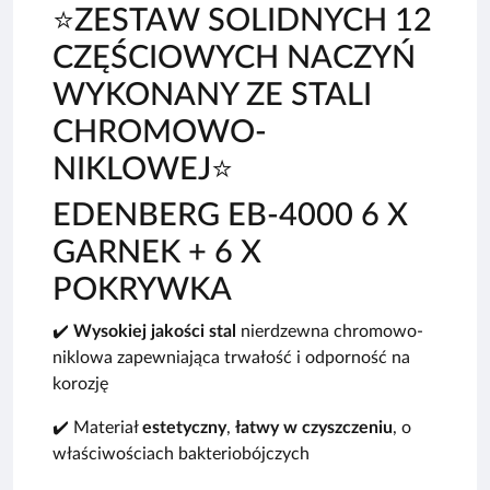
⭐️ZESTAW SOLIDNYCH 12
CZĘŚCIOWYCH NACZYŃ
WYKONANY ZE STALI
CHROMOWO-
NIKLOWEJ⭐️
EDENBERG EB-4000 6 X
GARNEK + 6 X
POKRYWKA
✔️
Wysokiej jakości stal
nierdzewna chromowo-
niklowa zapewniająca trwałość i odporność na
korozję
✔️ Materiał
estetyczny
,
łatwy w czyszczeniu
, o
właściwościach bakteriobójczych