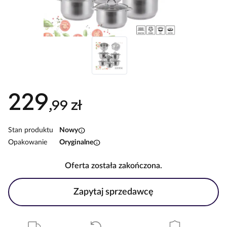
229
,99 zł
info
Stan produktu
Nowy
info
Opakowanie
Oryginalne
Oferta została zakończona.
Zapytaj sprzedawcę