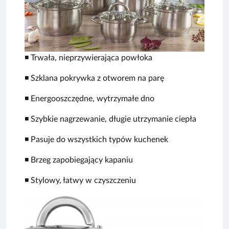
◾️ Trwała, nieprzywierająca powłoka
◾️ Szklana pokrywka z otworem na parę
◾️ Energooszczędne, wytrzymałe dno
◾️ Szybkie nagrzewanie, długie utrzymanie ciepła
◾️ Pasuje do wszystkich typów kuchenek
◾️ Brzeg zapobiegający kapaniu
◾️ Stylowy, łatwy w czyszczeniu