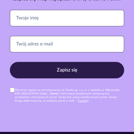
Zapisz się
Wyrażam zgodę na otrzymywanie od Taniey sp. z o. o. z siedzibą w Warszawie,
KRS 0001059034 (dalej: „
Taniey
”) informacji handlowych dotyczących
produktów oferowanych przez Taniey lub usług świadczonych przez Taniey
drogą elektroniczną, na podany adres e-mail. *
(rozwiń)