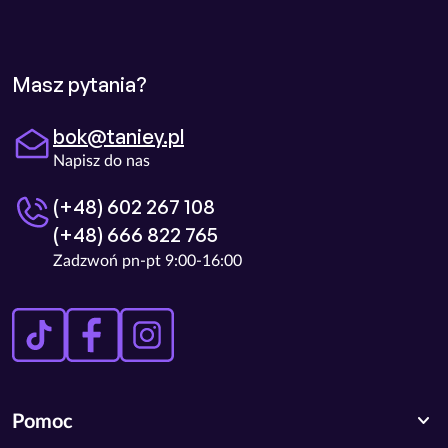
Masz pytania?
bok@taniey.pl
Napisz do nas
(+48) 602 267 108
(+48) 666 822 765
Zadzwoń pn-pt 9:00-16:00
expand_more
Pomoc