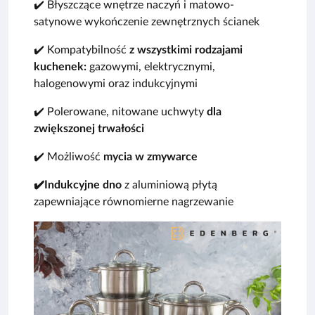
✔️ Błyszczące wnętrze naczyń i matowo-
satynowe wykończenie zewnętrznych ścianek
✔️ Kompatybilność
z wszystkimi rodzajami
kuchenek:
gazowymi, elektrycznymi,
halogenowymi oraz indukcyjnymi
✔️ Polerowane, nitowane uchwyty
dla
zwiększonej trwałości
✔️ Możliwość
mycia w zmywarce
✔️Indukcyjne dno
z aluminiową płytą
zapewniające równomierne nagrzewanie