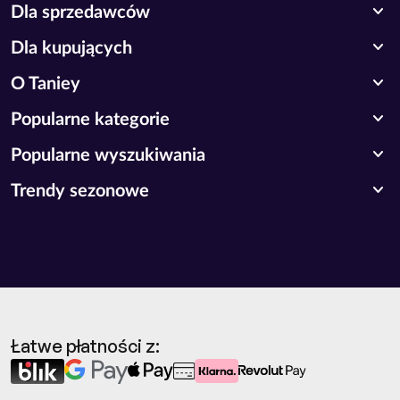
expand_more
Dla sprzedawców
expand_more
Dla kupujących
expand_more
O Taniey
expand_more
Popularne kategorie
expand_more
Popularne wyszukiwania
expand_more
Trendy sezonowe
Łatwe płatności z: