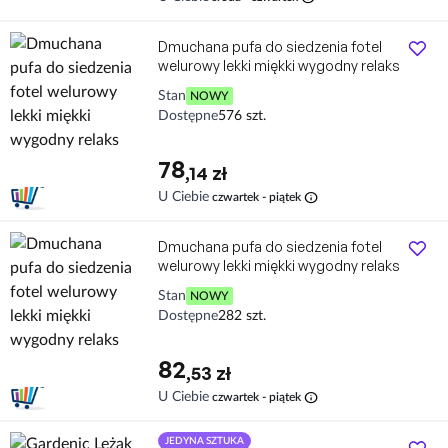
Dmuchana pufa do siedzenia fotel
welurowy lekki miękki wygodny relaks
Stan
NOWY
Dostępne
576 szt.
78
,14 zł
info
U Ciebie
czwartek - piątek
Dmuchana pufa do siedzenia fotel
welurowy lekki miękki wygodny relaks
Stan
NOWY
Dostępne
282 szt.
82
,53 zł
info
U Ciebie
czwartek - piątek
JEDYNA SZTUKA