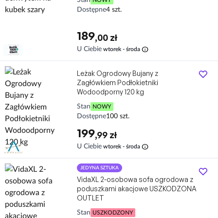
Stan
NOWY
Dostępne
4 szt.
189
,00 zł
info
U Ciebie
wtorek - środa
Leżak Ogrodowy Bujany z
Zagłówkiem Podłokietniki
Wodoodporny 120 kg
Stan
NOWY
Dostępne
100 szt.
199
,99 zł
info
U Ciebie
wtorek - środa
JEDYNA SZTUKA
VidaXL 2-osobowa sofa ogrodowa z
poduszkami akacjowe USZKODZONA
OUTLET
Stan
USZKODZONY