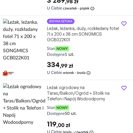
3 289
,98 zł
info
U Ciebie
czwartek - piątek
JEDYNA SZTUKA
Leżak, leżanka, duży, rozkładany fotel
71 x 200 x 38 cm SONGMICS
GCB022K01
Stan
NOWY
Dostępne
1 szt.
334
,99 zł
info
U Ciebie
wtorek - środa
Leżak ogrodowy na
Taras/Balkon/Ogród + Stolik na
Telefon i Napój Wodoodporny
Stan
NOWY
Dostępne
50 szt.
119
,00 zł
info
U Ciebie
środa - czwartek