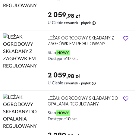
2 059
,98 zł
info
U Ciebie
czwartek - piątek
LEŻAK OGRODOWY SKŁADANY Z
ZAGŁÓWKIEM REGULOWANY
Stan
NOWY
Dostępne
10 szt.
2 059
,98 zł
info
U Ciebie
czwartek - piątek
LEŻAK OGRODOWY SKŁADANY DO
OPALANIA REGULOWANY
Stan
NOWY
Dostępne
10 szt.