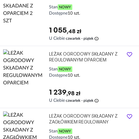
Stan
NOWY
Dostępne
10 szt.
1 055
,48 zł
info
U Ciebie
czwartek - piątek
LEŻAK OGRODOWY SKŁADANY Z
REGULOWANYM OPARCIEM
Stan
NOWY
Dostępne
10 szt.
1 239
,98 zł
info
U Ciebie
czwartek - piątek
LEŻAK OGRODOWY SKŁADANY Z
ZAGŁÓWKIEM REGULOWANY
Stan
NOWY
Dostępne
10 szt.