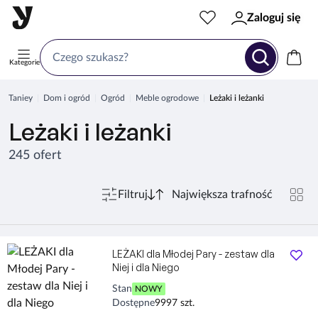
Zaloguj się
Kategorie
Taniey
Dom i ogród
Ogród
Meble ogrodowe
Leżaki i leżanki
Leżaki i leżanki
245 ofert
Filtruj
LEŻAKI dla Młodej Pary - zestaw dla
Niej i dla Niego
Stan
NOWY
Dostępne
9997 szt.