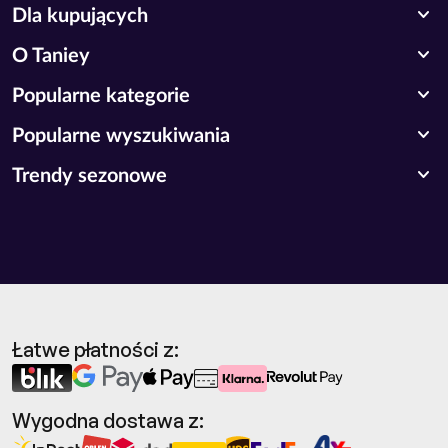
expand_more
Dla kupujących
expand_more
O Taniey
expand_more
Popularne kategorie
expand_more
Popularne wyszukiwania
expand_more
Trendy sezonowe
Łatwe płatności z:
Wygodna dostawa z: