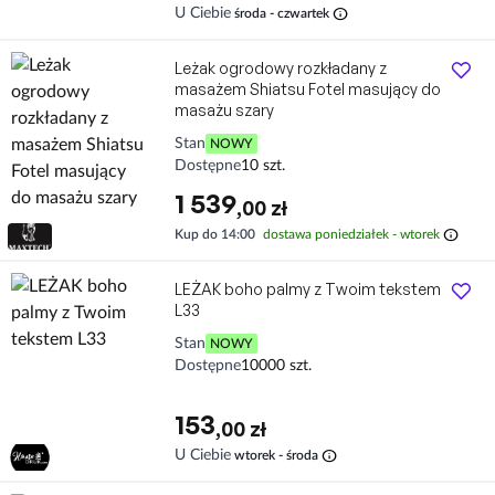
Leżak ogrodowy rozkładany z
masażem Shiatsu Fotel masujący do
masażu szary
Stan
NOWY
Dostępne
10 szt.
1 539
,00 zł
info
Kup do 14:00
dostawa poniedziałek - wtorek
LEŻAK boho palmy z Twoim tekstem
L33
Stan
NOWY
Dostępne
10000 szt.
153
,00 zł
info
U Ciebie
wtorek - środa