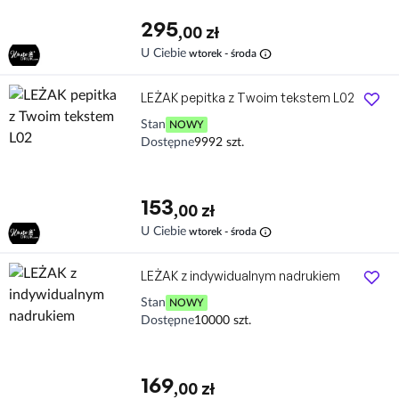
295
,00 zł
info
U Ciebie
wtorek - środa
LEŻAK pepitka z Twoim tekstem L02
Stan
NOWY
Dostępne
9992 szt.
153
,00 zł
info
U Ciebie
wtorek - środa
LEŻAK z indywidualnym nadrukiem
Stan
NOWY
Dostępne
10000 szt.
169
,00 zł