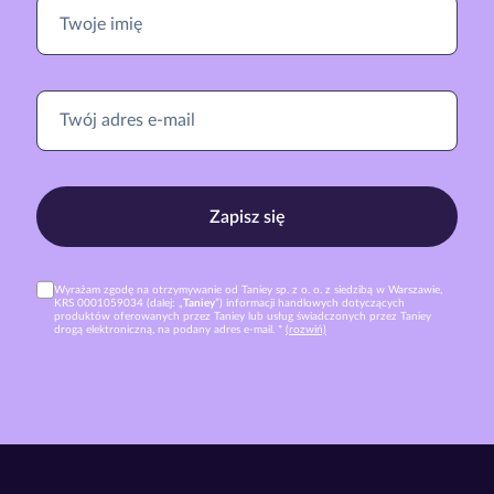
Zapisz się
Wyrażam zgodę na otrzymywanie od Taniey sp. z o. o. z siedzibą w Warszawie,
KRS 0001059034 (dalej: „
Taniey
”) informacji handlowych dotyczących
produktów oferowanych przez Taniey lub usług świadczonych przez Taniey
drogą elektroniczną, na podany adres e-mail. *
(rozwiń)