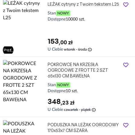
LEŻAK cytryny z Twoim tekstem L25
Stan
NOWY
Dostępne
10000 szt.
153
,00 zł
info
U Ciebie
wtorek - środa
POKROWCE NA KRZESŁA
OGRODOWE Z FROTTE 2 SZT
65x130 CM BAWEŁNA
Stan
NOWY
Dostępne
10 szt.
348
,23 zł
info
U Ciebie
czwartek - piątek
PODUSZKA NA LEŻAK OGRODOWY
170x53x7 CM SZARA