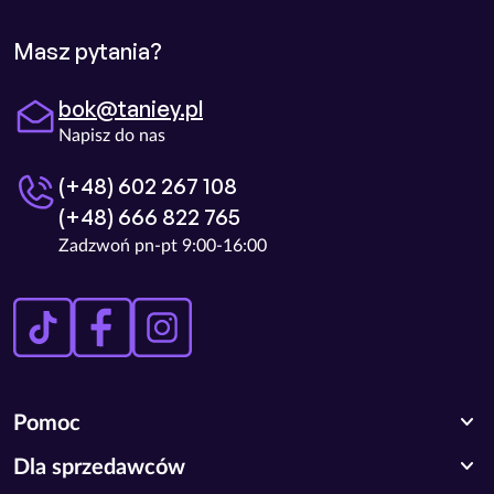
Masz pytania?
bok@taniey.pl
Napisz do nas
(+48) 602 267 108
(+48) 666 822 765
Zadzwoń pn-pt 9:00-16:00
expand_more
Pomoc
expand_more
Dla sprzedawców