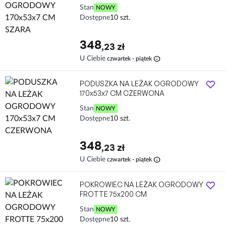
Stan
NOWY
Dostępne
10 szt.
348
,23 zł
info
U Ciebie
czwartek - piątek
PODUSZKA NA LEŻAK OGRODOWY
170x53x7 CM CZERWONA
Stan
NOWY
Dostępne
10 szt.
348
,23 zł
info
U Ciebie
czwartek - piątek
POKROWIEC NA LEŻAK OGRODOWY
FROTTE 75x200 CM
Stan
NOWY
Dostępne
10 szt.