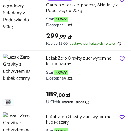
Gardenic Leżak ogrodowy Składany z
Poduszką do 90kg
Stan
NOWY
Dostępne
1 szt.
299
,99 zł
info
Kup do 15:00
dostawa poniedziałek - wtorek
Leżak Zero Gravity z uchwytem na
kubek czarny
Stan
NOWY
Dostępne
4 szt.
189
,00 zł
info
U Ciebie
wtorek - środa
Leżak Zero Gravity z uchwytem na
kubek szary