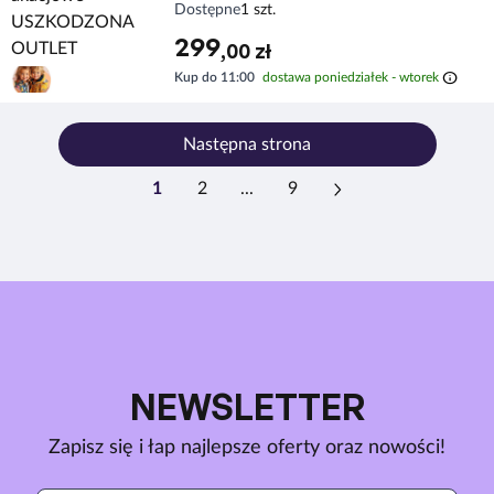
Dostępne
1 szt.
299
,00 zł
info
Kup do 11:00
dostawa poniedziałek - wtorek
Następna strona
1
2
...
9
NEWSLETTER
Zapisz się i łap najlepsze oferty oraz nowości!