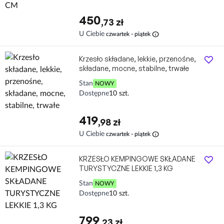
450
,73 zł
info
U Ciebie
czwartek - piątek
Krzesło składane, lekkie, przenośne,
składane, mocne, stabilne, trwałe
Stan
NOWY
Dostępne
10 szt.
419
,98 zł
info
U Ciebie
czwartek - piątek
KRZESŁO KEMPINGOWE SKŁADANE
TURYSTYCZNE LEKKIE 1,3 KG
Stan
NOWY
Dostępne
10 szt.
799
,23 zł