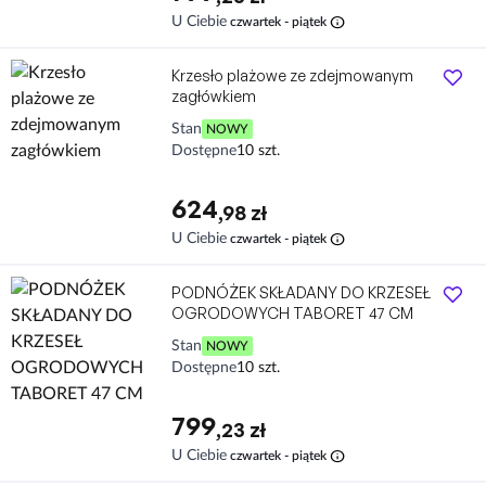
info
U Ciebie
czwartek - piątek
Krzesło plażowe ze zdejmowanym
zagłówkiem
Stan
NOWY
Dostępne
10 szt.
624
,98 zł
info
U Ciebie
czwartek - piątek
PODNÓŻEK SKŁADANY DO KRZESEŁ
OGRODOWYCH TABORET 47 CM
Stan
NOWY
Dostępne
10 szt.
799
,23 zł
info
U Ciebie
czwartek - piątek