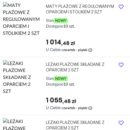
MATY PLAŻOWE Z REGULOWANYM
OPARCIEM I STOLIKIEM 2 SZT
Stan
NOWY
Dostępne
10 szt.
1 014
,48 zł
info
U Ciebie
czwartek - piątek
LEŻAKI PLAŻOWE SKŁADANE Z
OPARCIEM 2 SZT
Stan
NOWY
Dostępne
10 szt.
1 055
,48 zł
info
U Ciebie
czwartek - piątek
LEŻAKI PLAŻOWE SKŁADANE Z
OPARCIEM 2 SZT